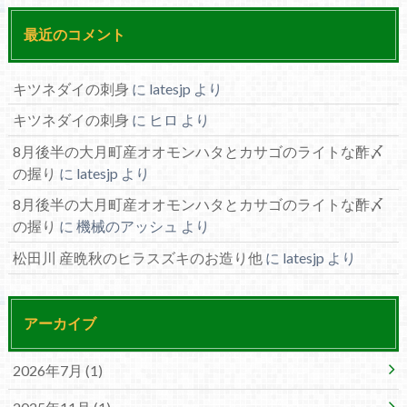
最近のコメント
キツネダイの刺身
に
latesjp
より
キツネダイの刺身
に
ヒロ
より
8月後半の大月町産オオモンハタとカサゴのライトな酢〆
の握り
に
latesjp
より
8月後半の大月町産オオモンハタとカサゴのライトな酢〆
の握り
に
機械のアッシュ
より
松田川 産晩秋のヒラスズキのお造り他
に
latesjp
より
アーカイブ
2026年7月 (1)