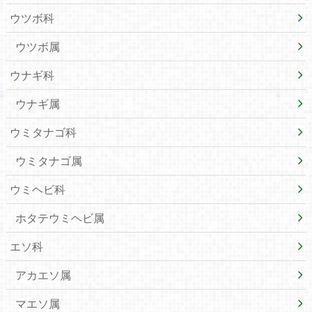
ウツボ科
ウツボ属
ウナギ科
ウナギ属
ウミタナゴ科
ウミタナゴ属
ウミヘビ科
ホタテウミヘビ属
エソ科
アカエソ属
マエソ属