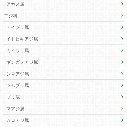
アカメ属
アジ科
アイブリ属
イトヒキアジ属
カイワリ属
ギンガメアジ属
シマアジ属
ツムブリ属
ブリ属
マアジ属
ムロアジ属