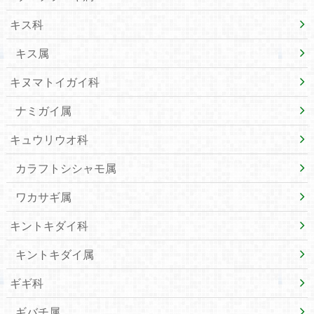
キス科
キス属
キヌマトイガイ科
ナミガイ属
キュウリウオ科
カラフトシシャモ属
ワカサギ属
キントキダイ科
キントキダイ属
ギギ科
ギバチ属