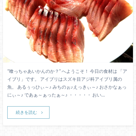
“喰っちゃあいかんのか？” へようこそ！ 今日の食材は 「ア
イブリ」です。 アイブリはスズキ目アジ科アイブリ属の
魚。 あるぅっひぃ～♪ みちのぉ♪えっきぃ～♪ おさかなぁっ
にぃ～♪ であぁ～ぁったぁ～♪ ・・・・・ おい…
続きを読む