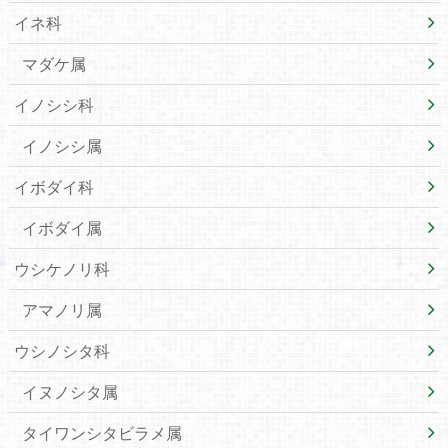
イネ科
マダケ属
イノシシ科
イノシシ属
イボダイ科
イボダイ属
ウシケノリ科
アマノリ属
ウシノシタ科
イヌノシタ属
タイワンシタビラメ属