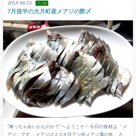
2019.08.23
アジ科
7月後半の大月町産メアジの酢〆
“喰っちゃあいかんのか？” へようこそ！ 今日の食材は 「メ
アジ」です。 メアジはスズキ目アジ科メアジ属の魚。 さ