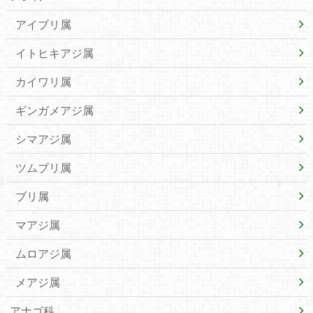
アイブリ属
イトヒキアジ属
カイワリ属
ギンガメアジ属
シマアジ属
ツムブリ属
ブリ属
マアジ属
ムロアジ属
メアジ属
アナゴ科