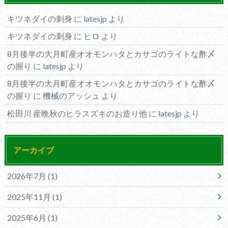
キツネダイの刺身
に
latesjp
より
キツネダイの刺身
に
ヒロ
より
8月後半の大月町産オオモンハタとカサゴのライトな酢〆
の握り
に
latesjp
より
8月後半の大月町産オオモンハタとカサゴのライトな酢〆
の握り
に
機械のアッシュ
より
松田川 産晩秋のヒラスズキのお造り他
に
latesjp
より
アーカイブ
2026年7月 (1)
2025年11月 (1)
2025年6月 (1)