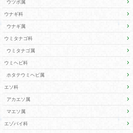
ウツボ属
ウナギ科
ウナギ属
ウミタナゴ科
ウミタナゴ属
ウミヘビ科
ホタテウミヘビ属
エソ科
アカエソ属
マエソ属
エゾバイ科