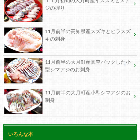
１１月初旬の大月町産イスズミとメア
ジの握り
11月前半の高知県産スズキとヒラスズ
キの刺身
11月前半の大月町産真空パックした小
型シマアジのお刺身
11月前半の大月町産小型シマアジのお
刺身
いろんな本