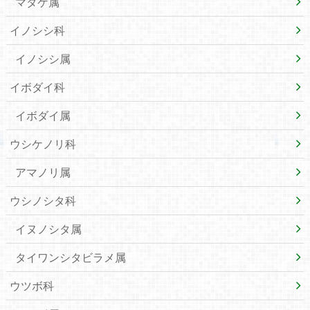
マダケ属
イノシシ科
イノシシ属
イボダイ科
イボダイ属
ウシケノリ科
アマノリ属
ウシノシタ科
イヌノシタ属
タイワンシタビラメ属
ウツボ科