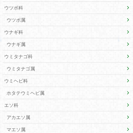
ウツボ科
ウツボ属
ウナギ科
ウナギ属
ウミタナゴ科
ウミタナゴ属
ウミヘビ科
ホタテウミヘビ属
エソ科
アカエソ属
マエソ属