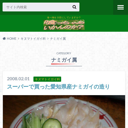
食べ物を大切にしていますか？
HOME
キヌマトイガイ科
ナミガイ属
CATEGORY
ナミガイ属
2008.02.01
キヌマトイガイ科
スーパーで買った愛知県産ナミガイの造り