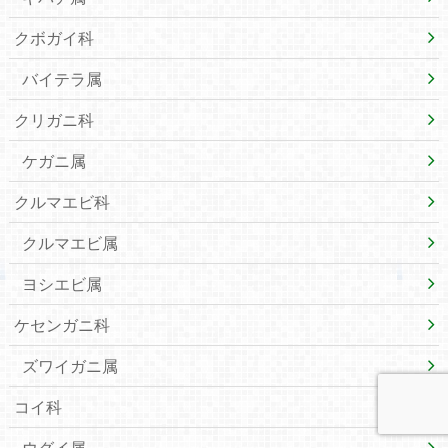
クボガイ科
バイテラ属
クリガニ科
ケガニ属
クルマエビ科
クルマエビ属
ヨシエビ属
ケセンガニ科
ズワイガニ属
コイ科
ウグイ属