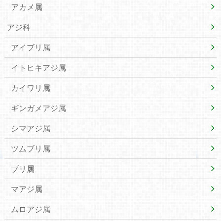
アカメ属
アジ科
アイブリ属
イトヒキアジ属
カイワリ属
ギンガメアジ属
シマアジ属
ツムブリ属
ブリ属
マアジ属
ムロアジ属