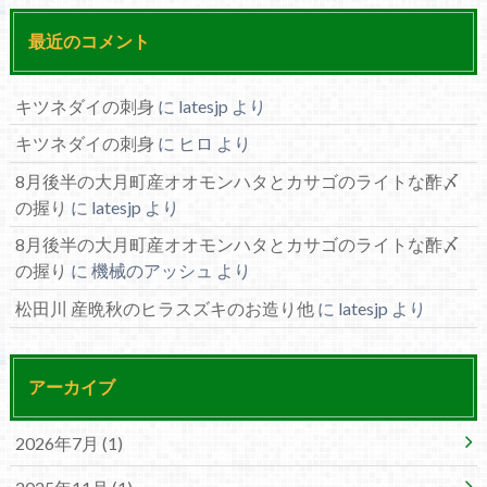
最近のコメント
キツネダイの刺身
に
latesjp
より
キツネダイの刺身
に
ヒロ
より
8月後半の大月町産オオモンハタとカサゴのライトな酢〆
の握り
に
latesjp
より
8月後半の大月町産オオモンハタとカサゴのライトな酢〆
の握り
に
機械のアッシュ
より
松田川 産晩秋のヒラスズキのお造り他
に
latesjp
より
アーカイブ
2026年7月 (1)