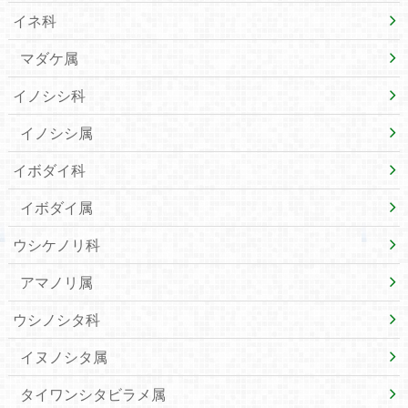
イネ科
マダケ属
イノシシ科
イノシシ属
イボダイ科
イボダイ属
ウシケノリ科
アマノリ属
ウシノシタ科
イヌノシタ属
タイワンシタビラメ属