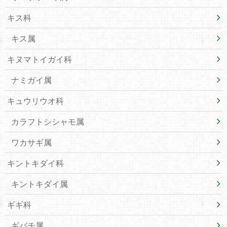
キス科
キス属
キヌマトイガイ科
ナミガイ属
キュウリウオ科
カラフトシシャモ属
ワカサギ属
キントキダイ科
キントキダイ属
ギギ科
ギバチ属