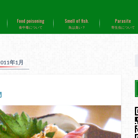
Food poisoning
Smell of fish.
Parasite
食中毒について
魚は臭い？
寄生虫について
2011年1月
物