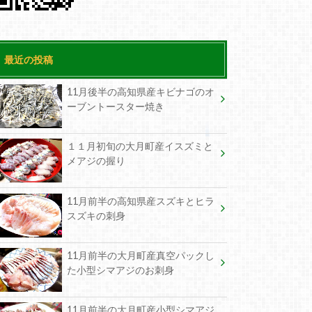
最近の投稿
11月後半の高知県産キビナゴのオ
ーブントースター焼き
１１月初旬の大月町産イスズミと
メアジの握り
11月前半の高知県産スズキとヒラ
スズキの刺身
11月前半の大月町産真空パックし
た小型シマアジのお刺身
11月前半の大月町産小型シマアジ