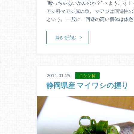
“喰っちゃあいかんのか？” へようこそ！
アジ科マアジ属の魚。 マアジは回遊性
という。 一般に、回遊の高い個体は体色
続きを読む
2011.01.25
ニシン科
静岡県産 マイワシの握り