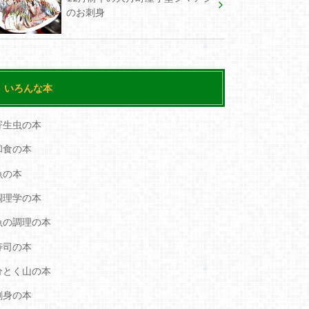
のお刺身
いろんな本
寄生虫の本
和食の本
魚の本
調理学の本
魚の調理の本
寿司の本
分とく山の本
刺身の本