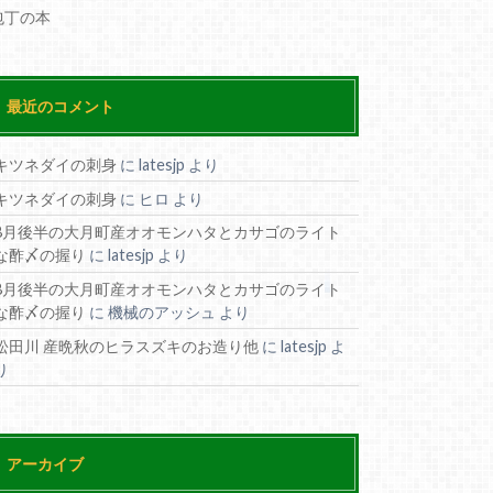
包丁の本
最近のコメント
キツネダイの刺身
に
latesjp
より
キツネダイの刺身
に
ヒロ
より
8月後半の大月町産オオモンハタとカサゴのライト
な酢〆の握り
に
latesjp
より
8月後半の大月町産オオモンハタとカサゴのライト
な酢〆の握り
に
機械のアッシュ
より
松田川 産晩秋のヒラスズキのお造り他
に
latesjp
よ
り
アーカイブ