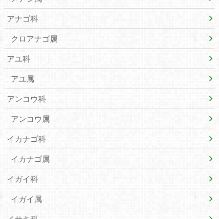
アナゴ科
クロアナゴ属
アユ科
アユ属
アンコウ科
アンコウ属
イカナゴ科
イカナゴ属
イガイ科
イガイ属
イサキ科