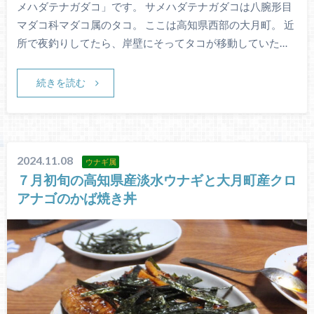
メハダテナガダコ」です。 サメハダテナガダコは八腕形目
マダコ科マダコ属のタコ。 ここは高知県西部の大月町。 近
所で夜釣りしてたら、岸壁にそってタコが移動していた…
続きを読む
2024.11.08
ウナギ属
７月初旬の高知県産淡水ウナギと大月町産クロ
アナゴのかば焼き丼