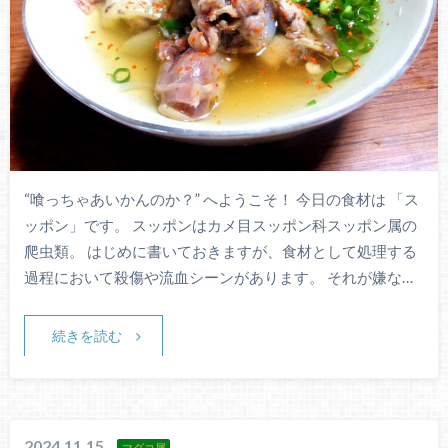
“喰っちゃあいかんのか？” へようこそ！ 今日の食材は 「ス
ッポン」です。 スッポンはカメ目スッポン科スッポン属の
爬虫類。 はじめに書いておきますが、食材として処理する
過程において殺傷や流血シーンがあります。 それが嫌な…
続きを読む
2024.11.15
マダコ属