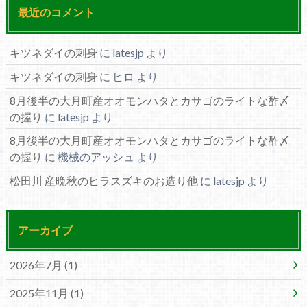
最近のコメント
キツネダイの刺身
に
latesjp
より
キツネダイの刺身
に
ヒロ
より
8月後半の大月町産オオモンハタとカサゴのライトな酢〆
の握り
に
latesjp
より
8月後半の大月町産オオモンハタとカサゴのライトな酢〆
の握り
に
機械のアッシュ
より
松田川 産晩秋のヒラスズキのお造り他
に
latesjp
より
アーカイブ
2026年7月 (1)
2025年11月 (1)