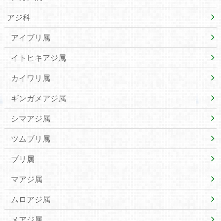
アジ科
アイブリ属
イトヒキアジ属
カイワリ属
ギンガメアジ属
シマアジ属
ツムブリ属
ブリ属
マアジ属
ムロアジ属
メアジ属