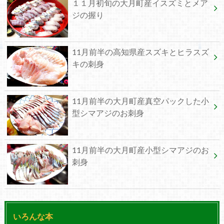
１１月初旬の大月町産イスズミとメア
ジの握り
11月前半の高知県産スズキとヒラスズ
キの刺身
11月前半の大月町産真空パックした小
型シマアジのお刺身
11月前半の大月町産小型シマアジのお
刺身
いろんな本