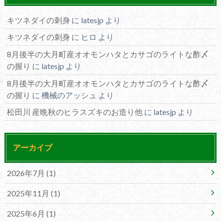
キツネダイの刺身
に
latesjp
より
キツネダイの刺身
に
ヒロ
より
8月後半の大月町産オオモンハタとカサゴのライトな酢〆
の握り
に
latesjp
より
8月後半の大月町産オオモンハタとカサゴのライトな酢〆
の握り
に
機械のアッシュ
より
松田川 産晩秋のヒラスズキのお造り他
に
latesjp
より
アーカイブ
2026年7月 (1)
2025年11月 (1)
2025年6月 (1)