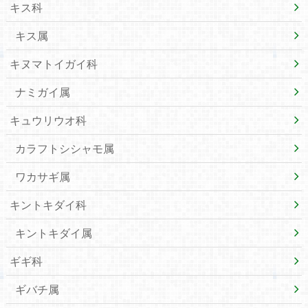
キス科
キス属
キヌマトイガイ科
ナミガイ属
キュウリウオ科
カラフトシシャモ属
ワカサギ属
キントキダイ科
キントキダイ属
ギギ科
ギバチ属