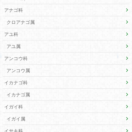
アナゴ科
クロアナゴ属
アユ科
アユ属
アンコウ科
アンコウ属
イカナゴ科
イカナゴ属
イガイ科
イガイ属
イサキ科