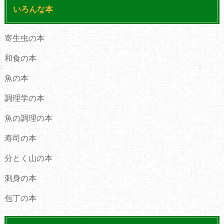
いろんな本
寄生虫の本
和食の本
魚の本
調理学の本
魚の調理の本
寿司の本
分とく山の本
刺身の本
包丁の本