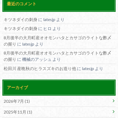
最近のコメント
キツネダイの刺身
に
latesjp
より
キツネダイの刺身
に
ヒロ
より
8月後半の大月町産オオモンハタとカサゴのライトな酢〆
の握り
に
latesjp
より
8月後半の大月町産オオモンハタとカサゴのライトな酢〆
の握り
に
機械のアッシュ
より
松田川 産晩秋のヒラスズキのお造り他
に
latesjp
より
アーカイブ
2026年7月 (1)
2025年11月 (1)