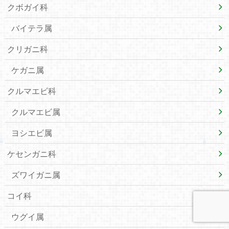
クボガイ科
バイテラ属
クリガニ科
ケガニ属
クルマエビ科
クルマエビ属
ヨシエビ属
ケセンガニ科
ズワイガニ属
コイ科
ウグイ属