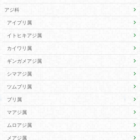
アジ科
アイブリ属
イトヒキアジ属
カイワリ属
ギンガメアジ属
シマアジ属
ツムブリ属
ブリ属
マアジ属
ムロアジ属
メアジ属