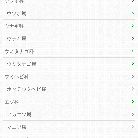
ウツボ科
ウツボ属
ウナギ科
ウナギ属
ウミタナゴ科
ウミタナゴ属
ウミヘビ科
ホタテウミヘビ属
エソ科
アカエソ属
マエソ属