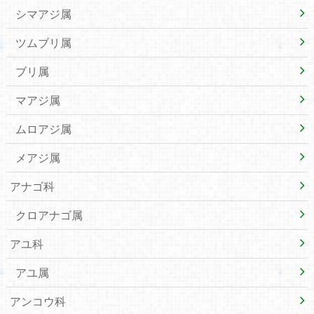
シマアジ属
ツムブリ属
ブリ属
マアジ属
ムロアジ属
メアジ属
アナゴ科
クロアナゴ属
アユ科
アユ属
アンコウ科