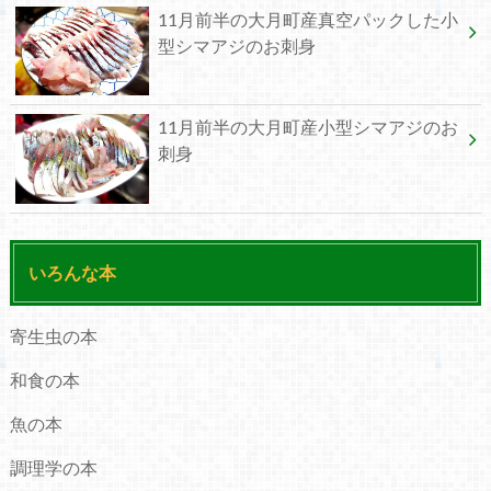
11月前半の大月町産真空パックした小
型シマアジのお刺身
11月前半の大月町産小型シマアジのお
刺身
いろんな本
寄生虫の本
和食の本
魚の本
調理学の本