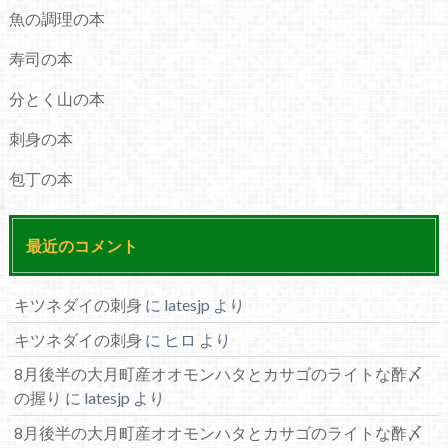
魚の調理の本
寿司の本
分とく山の本
刺身の本
包丁の本
最近のコメント
キツネダイの刺身
に
latesjp
より
キツネダイの刺身
に
ヒロ
より
8月後半の大月町産オオモンハタとカサゴのライトな酢〆
の握り
に
latesjp
より
8月後半の大月町産オオモンハタとカサゴのライトな酢〆