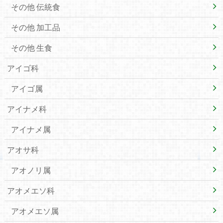
その他 伝統食
その他 加工品
その他 生食
アイゴ科
アイゴ属
アイナメ科
アイナメ属
アオサ科
アオノリ属
アオメエソ科
アオメエソ属