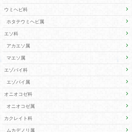
ウミヘビ科
ホタテウミヘビ属
エソ科
アカエソ属
マエソ属
エゾバイ科
エゾバイ属
オニオコゼ科
オニオコゼ属
カクレイト科
ムカデノリ属