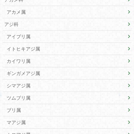
アカメ属
アジ科
アイブリ属
イトヒキアジ属
カイワリ属
ギンガメアジ属
シマアジ属
ツムブリ属
ブリ属
マアジ属