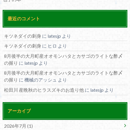
最近のコメント
キツネダイの刺身
に
latesjp
より
キツネダイの刺身
に
ヒロ
より
8月後半の大月町産オオモンハタとカサゴのライトな酢〆
の握り
に
latesjp
より
8月後半の大月町産オオモンハタとカサゴのライトな酢〆
の握り
に
機械のアッシュ
より
松田川 産晩秋のヒラスズキのお造り他
に
latesjp
より
アーカイブ
2026年7月 (1)