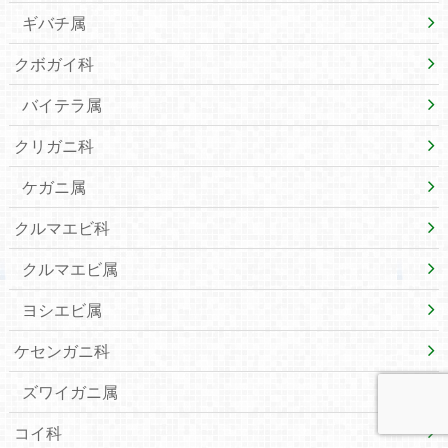
ギバチ属
クボガイ科
バイテラ属
クリガニ科
ケガニ属
クルマエビ科
クルマエビ属
ヨシエビ属
ケセンガニ科
ズワイガニ属
コイ科