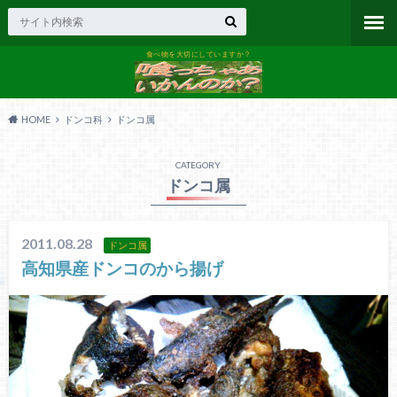
食べ物を大切にしていますか？
HOME
ドンコ科
ドンコ属
CATEGORY
ドンコ属
2011.08.28
ドンコ属
高知県産ドンコのから揚げ