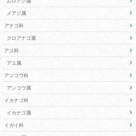
ムロアジ属
メアジ属
アナゴ科
クロアナゴ属
アユ科
アユ属
アンコウ科
アンコウ属
イカナゴ科
イカナゴ属
イガイ科