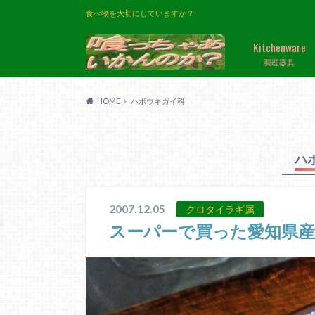
食べ物を大切にしていますか？
Kitchenware
調理器具
HOME
ハボウキガイ科
ハ
2007.12.05
クロタイラギ属
スーパーで買った愛知県