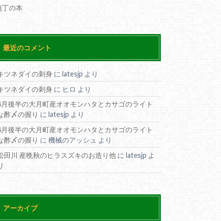
包丁の本
最近のコメント
キツネダイの刺身
に
latesjp
より
キツネダイの刺身
に
ヒロ
より
8月後半の大月町産オオモンハタとカサゴのライト
な酢〆の握り
に
latesjp
より
8月後半の大月町産オオモンハタとカサゴのライト
な酢〆の握り
に
機械のアッシュ
より
松田川 産晩秋のヒラスズキのお造り他
に
latesjp
よ
り
アーカイブ