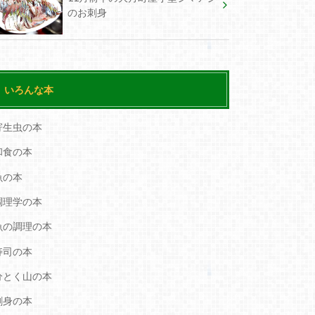
のお刺身
いろんな本
寄生虫の本
和食の本
魚の本
調理学の本
魚の調理の本
寿司の本
分とく山の本
刺身の本