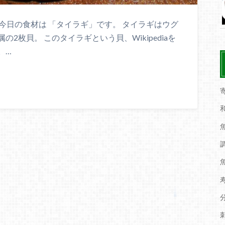
 今日の食材は 「タイラギ」です。 タイラギはウグ
2枚貝。 このタイラギという貝、Wikipediaを
。…