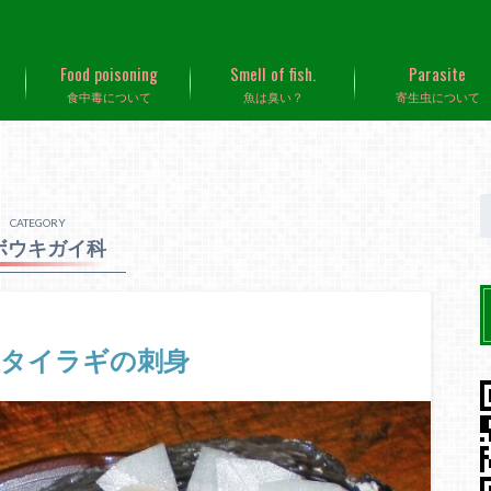
Food poisoning
Smell of fish.
Parasite
食中毒について
魚は臭い？
寄生虫について
CATEGORY
ボウキガイ科
産タイラギの刺身