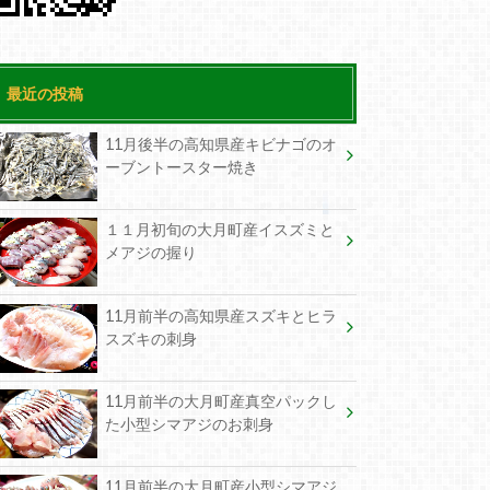
最近の投稿
11月後半の高知県産キビナゴのオ
ーブントースター焼き
１１月初旬の大月町産イスズミと
メアジの握り
11月前半の高知県産スズキとヒラ
スズキの刺身
11月前半の大月町産真空パックし
た小型シマアジのお刺身
11月前半の大月町産小型シマアジ