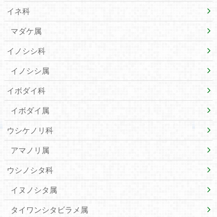
イネ科
マダケ属
イノシシ科
イノシシ属
イボダイ科
イボダイ属
ウシケノリ科
アマノリ属
ウシノシタ科
イヌノシタ属
タイワンシタビラメ属