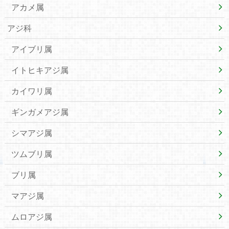
アカメ属
アジ科
アイブリ属
イトヒキアジ属
カイワリ属
ギンガメアジ属
シマアジ属
ツムブリ属
ブリ属
マアジ属
ムロアジ属