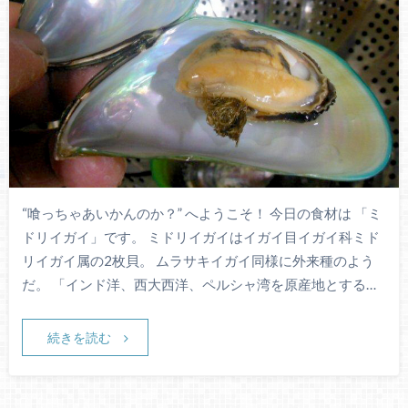
“喰っちゃあいかんのか？” へようこそ！ 今日の食材は 「ミ
ドリイガイ」です。 ミドリイガイはイガイ目イガイ科ミド
リイガイ属の2枚貝。 ムラサキイガイ同様に外来種のよう
だ。 「インド洋、西大西洋、ペルシャ湾を原産地とする…
続きを読む