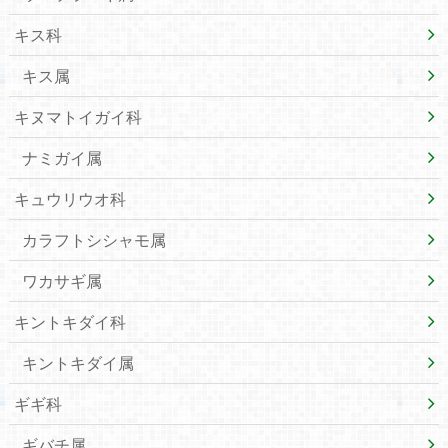
キス科
キス属
キヌマトイガイ科
ナミガイ属
キュウリウオ科
カラフトシシャモ属
ワカサギ属
キントキダイ科
キントキダイ属
ギギ科
ギバチ属