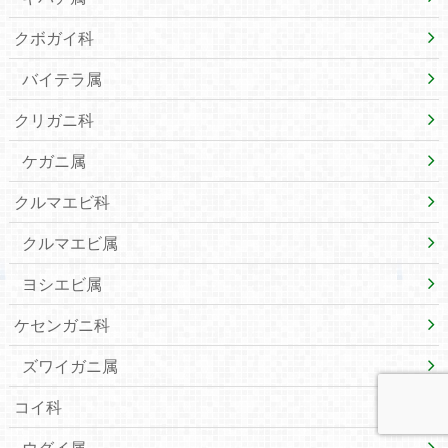
クボガイ科
バイテラ属
クリガニ科
ケガニ属
クルマエビ科
クルマエビ属
ヨシエビ属
ケセンガニ科
ズワイガニ属
コイ科
ウグイ属