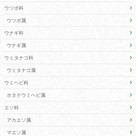
ウツボ科
ウツボ属
ウナギ科
ウナギ属
ウミタナゴ科
ウミタナゴ属
ウミヘビ科
ホタテウミヘビ属
エソ科
アカエソ属
マエソ属