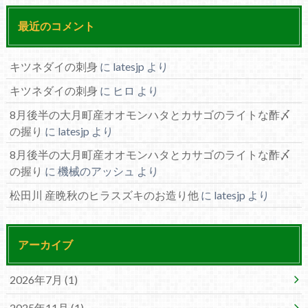
最近のコメント
キツネダイの刺身
に
latesjp
より
キツネダイの刺身
に
ヒロ
より
8月後半の大月町産オオモンハタとカサゴのライトな酢〆
の握り
に
latesjp
より
8月後半の大月町産オオモンハタとカサゴのライトな酢〆
の握り
に
機械のアッシュ
より
松田川 産晩秋のヒラスズキのお造り他
に
latesjp
より
アーカイブ
2026年7月 (1)
2025年11月 (1)