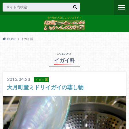
食べ物を大切にしていますか？
HOME
イガイ科
CATEGORY
イガイ科
2013.04.23
イガイ属
大月町産ミドリイガイの蒸し物