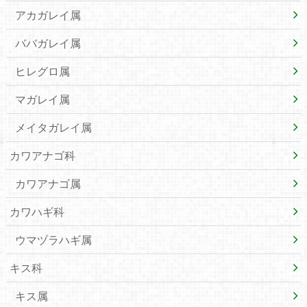
アカガレイ属
ババガレイ属
ヒレグロ属
マガレイ属
メイタガレイ属
カワアナゴ科
カワアナゴ属
カワハギ科
ウマヅラハギ属
キス科
キス属