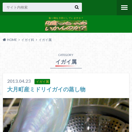
食べ物を大切にしていますか？
HOME
イガイ科
イガイ属
CATEGORY
イガイ属
2013.04.23
イガイ属
大月町産ミドリイガイの蒸し物