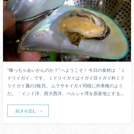
“喰っちゃあいかんのか？” へようこそ！ 今日の食材は 「ミ
ドリイガイ」です。 ミドリイガイはイガイ目イガイ科ミド
リイガイ属の2枚貝。 ムラサキイガイ同様に外来種のよう
だ。 「インド洋、西大西洋、ペルシャ湾を原産地とする…
続きを読む