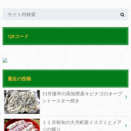
QRコード
最近の投稿
11月後半の高知県産キビナゴのオーブ
ントースター焼き
１１月初旬の大月町産イスズミとメア
ジの握り