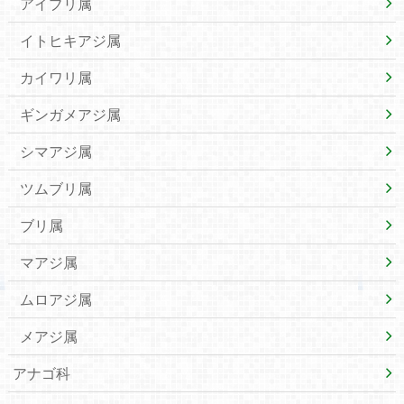
アイブリ属
イトヒキアジ属
カイワリ属
ギンガメアジ属
シマアジ属
ツムブリ属
ブリ属
マアジ属
ムロアジ属
メアジ属
アナゴ科