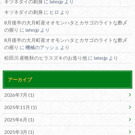
キツネダイの刺身
に
latesjp
より
キツネダイの刺身
に
ヒロ
より
8月後半の大月町産オオモンハタとカサゴのライトな酢〆
の握り
に
latesjp
より
8月後半の大月町産オオモンハタとカサゴのライトな酢〆
の握り
に
機械のアッシュ
より
松田川 産晩秋のヒラスズキのお造り他
に
latesjp
より
アーカイブ
2026年7月 (1)
2025年11月 (1)
2025年6月 (1)
2025年3月 (1)