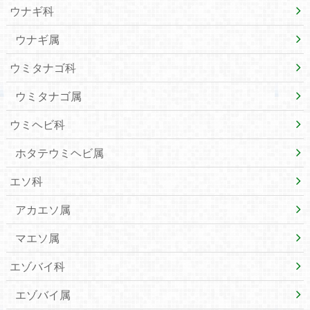
ウナギ科
ウナギ属
ウミタナゴ科
ウミタナゴ属
ウミヘビ科
ホタテウミヘビ属
エソ科
アカエソ属
マエソ属
エゾバイ科
エゾバイ属