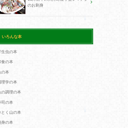
のお刺身
いろんな本
寄生虫の本
和食の本
魚の本
調理学の本
魚の調理の本
寿司の本
分とく山の本
刺身の本