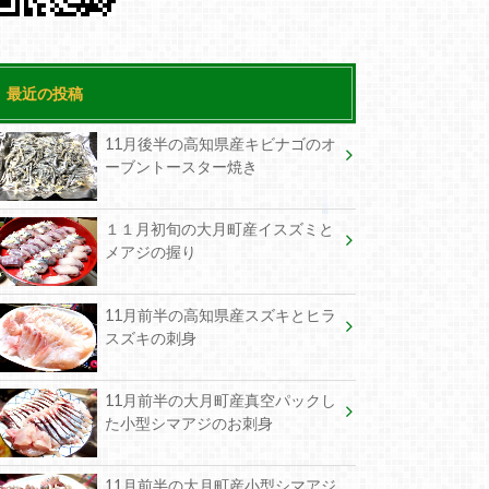
最近の投稿
11月後半の高知県産キビナゴのオ
ーブントースター焼き
１１月初旬の大月町産イスズミと
メアジの握り
11月前半の高知県産スズキとヒラ
スズキの刺身
11月前半の大月町産真空パックし
た小型シマアジのお刺身
11月前半の大月町産小型シマアジ