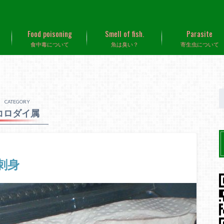
Food poisoning
Smell of fish.
Parasite
食中毒について
魚は臭い？
寄生虫について
CATEGORY
コロダイ属
刺身