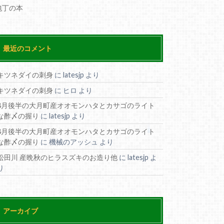
包丁の本
最近のコメント
キツネダイの刺身
に
latesjp
より
キツネダイの刺身
に
ヒロ
より
8月後半の大月町産オオモンハタとカサゴのライト
な酢〆の握り
に
latesjp
より
8月後半の大月町産オオモンハタとカサゴのライト
な酢〆の握り
に
機械のアッシュ
より
松田川 産晩秋のヒラスズキのお造り他
に
latesjp
よ
り
アーカイブ