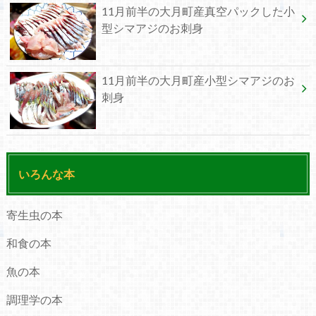
11月前半の大月町産真空パックした小
型シマアジのお刺身
11月前半の大月町産小型シマアジのお
刺身
いろんな本
寄生虫の本
和食の本
魚の本
調理学の本