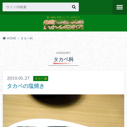
食べ物を大切にしていますか？
HOME
タカベ科
CATEGORY
タカベ科
2010.05.27
タカベ属
タカベの塩焼き