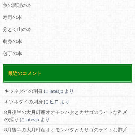
魚の調理の本
寿司の本
分とく山の本
刺身の本
包丁の本
最近のコメント
キツネダイの刺身
に
latesjp
より
キツネダイの刺身
に
ヒロ
より
8月後半の大月町産オオモンハタとカサゴのライトな酢〆
の握り
に
latesjp
より
8月後半の大月町産オオモンハタとカサゴのライトな酢〆