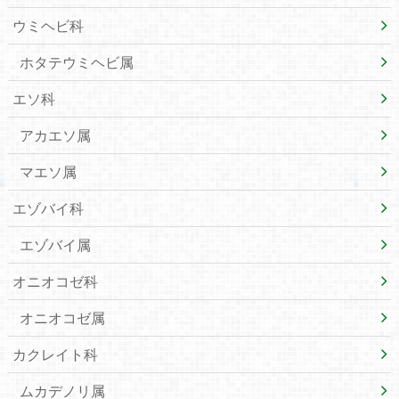
ウミヘビ科
ホタテウミヘビ属
エソ科
アカエソ属
マエソ属
エゾバイ科
エゾバイ属
オニオコゼ科
オニオコゼ属
カクレイト科
ムカデノリ属