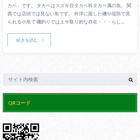
カベ」です。 タカベはスズキ目タカベ科タカベ属の魚。 関
西では店頭では見ない魚です。 外洋に面した磯や堤防で見
られる小魚で 磯釣りではエサ取り的な存在・・・らし…
続きを読む
QRコード