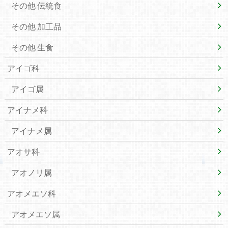
その他 伝統食
その他 加工品
その他 生食
アイゴ科
アイゴ属
アイナメ科
アイナメ属
アオサ科
アオノリ属
アオメエソ科
アオメエソ属