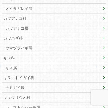
メイタガレイ属
カワアナゴ科
カワアナゴ属
カワハギ科
ウマヅラハギ属
キス科
キス属
キヌマトイガイ科
ナミガイ属
キュウリウオ科
カラフトシシャモ属