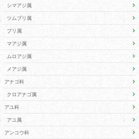
シマアジ属
ツムブリ属
ブリ属
マアジ属
ムロアジ属
メアジ属
アナゴ科
クロアナゴ属
アユ科
アユ属
アンコウ科