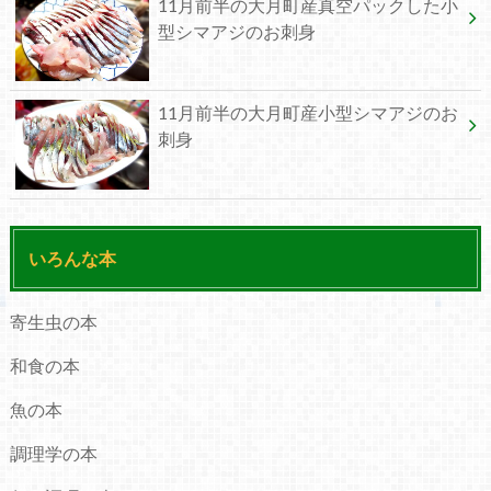
11月前半の大月町産真空パックした小
型シマアジのお刺身
11月前半の大月町産小型シマアジのお
刺身
いろんな本
寄生虫の本
和食の本
魚の本
調理学の本