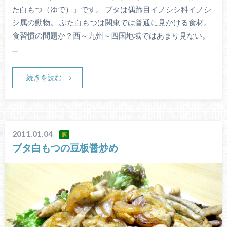
た白もつ（ゆで）」です。 ブタは偶蹄目イノシシ科イノシ
シ属の動物。 ぶた白もつは関東では普通に見かける食材。
食習慣の問題か？西～九州～四国地域ではあまり見ない。
…
続きを読む
2011.01.04
豚
ブタ白もつの豆板醤炒め