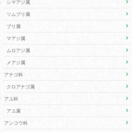
シマアジ属
ツムブリ属
ブリ属
マアジ属
ムロアジ属
メアジ属
アナゴ科
クロアナゴ属
アユ科
アユ属
アンコウ科