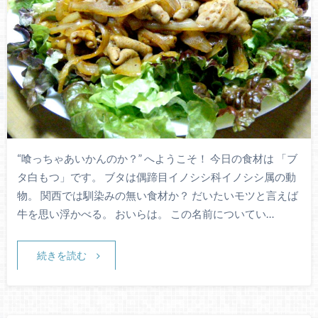
“喰っちゃあいかんのか？” へようこそ！ 今日の食材は 「ブ
タ白もつ」です。 ブタは偶蹄目イノシシ科イノシシ属の動
物。 関西では馴染みの無い食材か？ だいたいモツと言えば
牛を思い浮かべる。 おいらは。 この名前についてい…
続きを読む