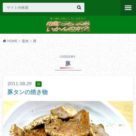
食べ物を大切にしていますか？
HOME
畜肉
豚
CATEGORY
豚
2011.08.29
豚
豚タンの焼き物