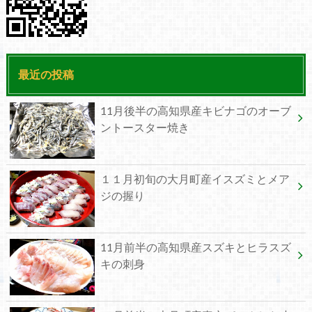
最近の投稿
11月後半の高知県産キビナゴのオーブ
ントースター焼き
１１月初旬の大月町産イスズミとメア
ジの握り
11月前半の高知県産スズキとヒラスズ
キの刺身