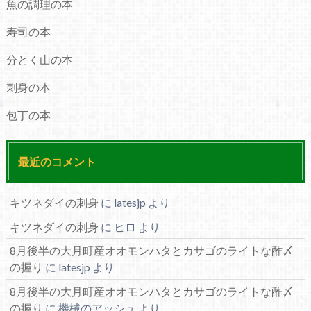
魚の調理の本
寿司の本
分とく山の本
刺身の本
包丁の本
最近のコメント
キツネダイの刺身
に
latesjp
より
キツネダイの刺身
に
ヒロ
より
8月後半の大月町産オオモンハタとカサゴのライトな酢〆
の握り
に
latesjp
より
8月後半の大月町産オオモンハタとカサゴのライトな酢〆
の握り
に
機械のアッシュ
より