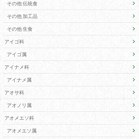
その他 伝統食
その他 加工品
その他 生食
アイゴ科
アイゴ属
アイナメ科
アイナメ属
アオサ科
アオノリ属
アオメエソ科
アオメエソ属