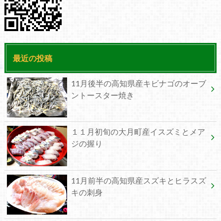
最近の投稿
11月後半の高知県産キビナゴのオーブ
ントースター焼き
１１月初旬の大月町産イスズミとメア
ジの握り
11月前半の高知県産スズキとヒラスズ
キの刺身