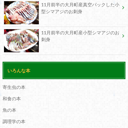
11月前半の大月町産真空パックした小
型シマアジのお刺身
11月前半の大月町産小型シマアジのお
刺身
いろんな本
寄生虫の本
和食の本
魚の本
調理学の本