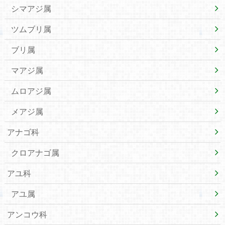
シマアジ属
ツムブリ属
ブリ属
マアジ属
ムロアジ属
メアジ属
アナゴ科
クロアナゴ属
アユ科
アユ属
アンコウ科