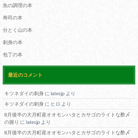
魚の調理の本
寿司の本
分とく山の本
刺身の本
包丁の本
最近のコメント
キツネダイの刺身
に
latesjp
より
キツネダイの刺身
に
ヒロ
より
8月後半の大月町産オオモンハタとカサゴのライトな酢〆
の握り
に
latesjp
より
8月後半の大月町産オオモンハタとカサゴのライトな酢〆