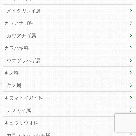
メイタガレイ属
カワアナゴ科
カワアナゴ属
カワハギ科
ウマヅラハギ属
キス科
キス属
キヌマトイガイ科
ナミガイ属
キュウリウオ科
カラフトシシャモ属