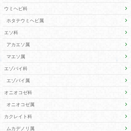
ウミヘビ科
ホタテウミヘビ属
エソ科
アカエソ属
マエソ属
エゾバイ科
エゾバイ属
オニオコゼ科
オニオコゼ属
カクレイト科
ムカデノリ属