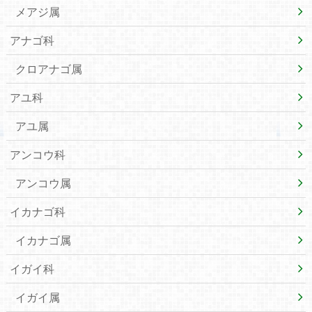
メアジ属
アナゴ科
クロアナゴ属
アユ科
アユ属
アンコウ科
アンコウ属
イカナゴ科
イカナゴ属
イガイ科
イガイ属