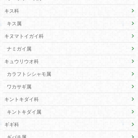
キス科
キス属
キヌマトイガイ科
ナミガイ属
キュウリウオ科
カラフトシシャモ属
ワカサギ属
キントキダイ科
キントキダイ属
ギギ科
ギバチ属