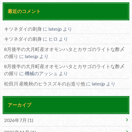
最近のコメント
キツネダイの刺身
に
latesjp
より
キツネダイの刺身
に
ヒロ
より
8月後半の大月町産オオモンハタとカサゴのライトな酢〆
の握り
に
latesjp
より
8月後半の大月町産オオモンハタとカサゴのライトな酢〆
の握り
に
機械のアッシュ
より
松田川 産晩秋のヒラスズキのお造り他
に
latesjp
より
アーカイブ
2026年7月 (1)