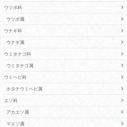
ウツボ科
ウツボ属
ウナギ科
ウナギ属
ウミタナゴ科
ウミタナゴ属
ウミヘビ科
ホタテウミヘビ属
エソ科
アカエソ属
マエソ属