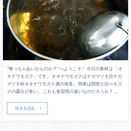
“喰っちゃあいかんのか？” へようこそ！ 今日の食材は 「オ
キナワモズク」です。 オキナワモズクはナガマツモ目ナガ
マツモ科オキナワモズク属の海藻。 関東は関西と比べモズ
クの露出が多い。 これも食習慣の違いなのだろうか？ …
続きを読む