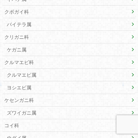
クボガイ科
バイテラ属
クリガニ科
ケガニ属
クルマエビ科
クルマエビ属
ヨシエビ属
ケセンガニ科
ズワイガニ属
コイ科
ウグイ属