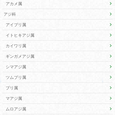
アカメ属
アジ科
アイブリ属
イトヒキアジ属
カイワリ属
ギンガメアジ属
シマアジ属
ツムブリ属
ブリ属
マアジ属
ムロアジ属