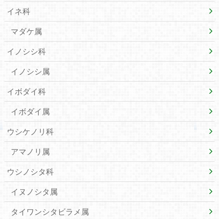
イネ科
マダケ属
イノシシ科
イノシシ属
イボダイ科
イボダイ属
ウシケノリ科
アマノリ属
ウシノシタ科
イヌノシタ属
タイワンシタビラメ属