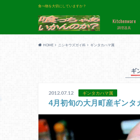
食べ物を大切にしていますか？
Kitchenware
調理器具
HOME
ニシキウズガイ科
ギンタカハマ属
ギ
2012.07.12
ギンタカハマ属
4月初旬の大月町産ギンタ