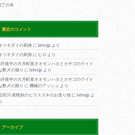
包丁の本
最近のコメント
キツネダイの刺身
に
latesjp
より
キツネダイの刺身
に
ヒロ
より
8月後半の大月町産オオモンハタとカサゴのライト
な酢〆の握り
に
latesjp
より
8月後半の大月町産オオモンハタとカサゴのライト
な酢〆の握り
に
機械のアッシュ
より
松田川 産晩秋のヒラスズキのお造り他
に
latesjp
よ
り
アーカイブ