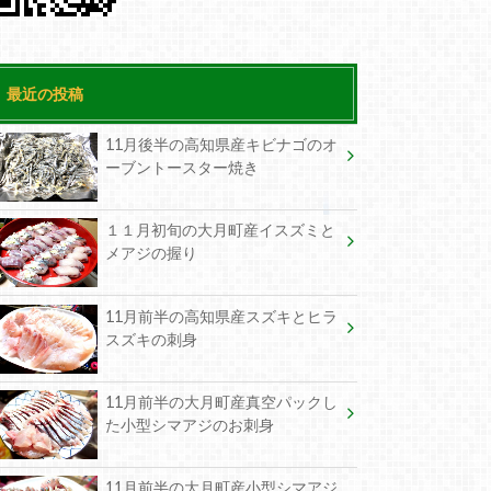
最近の投稿
11月後半の高知県産キビナゴのオ
ーブントースター焼き
１１月初旬の大月町産イスズミと
メアジの握り
11月前半の高知県産スズキとヒラ
スズキの刺身
11月前半の大月町産真空パックし
た小型シマアジのお刺身
11月前半の大月町産小型シマアジ