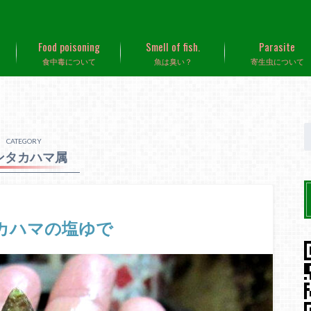
Food poisoning
Smell of fish.
Parasite
食中毒について
魚は臭い？
寄生虫について
CATEGORY
ンタカハマ属
カハマの塩ゆで