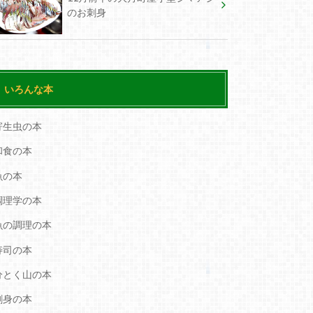
のお刺身
いろんな本
寄生虫の本
和食の本
魚の本
調理学の本
魚の調理の本
寿司の本
分とく山の本
刺身の本