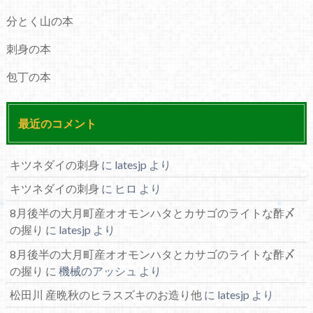
分とく山の本
刺身の本
包丁の本
最近のコメント
キツネダイの刺身
に
latesjp
より
キツネダイの刺身
に
ヒロ
より
8月後半の大月町産オオモンハタとカサゴのライトな酢〆
の握り
に
latesjp
より
8月後半の大月町産オオモンハタとカサゴのライトな酢〆
の握り
に
機械のアッシュ
より
松田川 産晩秋のヒラスズキのお造り他
に
latesjp
より