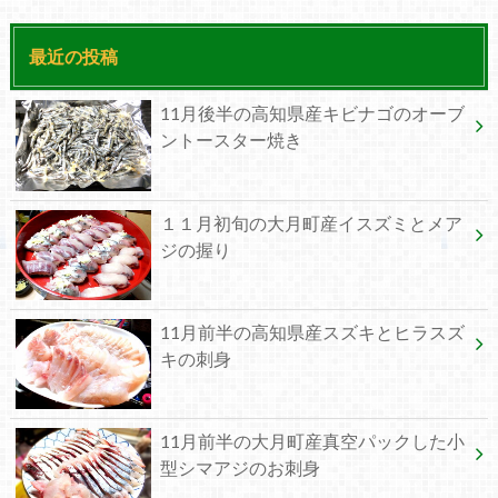
最近の投稿
11月後半の高知県産キビナゴのオーブ
ントースター焼き
１１月初旬の大月町産イスズミとメア
ジの握り
11月前半の高知県産スズキとヒラスズ
キの刺身
11月前半の大月町産真空パックした小
型シマアジのお刺身