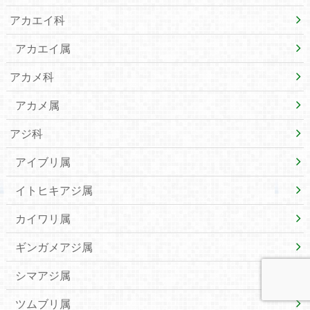
アカエイ科
アカエイ属
アカメ科
アカメ属
アジ科
アイブリ属
イトヒキアジ属
カイワリ属
ギンガメアジ属
シマアジ属
ツムブリ属