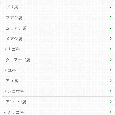
ブリ属
マアジ属
ムロアジ属
メアジ属
アナゴ科
クロアナゴ属
アユ科
アユ属
アンコウ科
アンコウ属
イカナゴ科