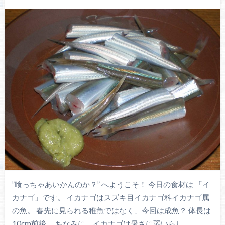
”喰っちゃあいかんのか？” へようこそ！ 今日の食材は 「イ
カナゴ」です。 イカナゴはスズキ目イカナゴ科イカナゴ属
の魚。 春先に見られる稚魚ではなく、今回は成魚？ 体長は
10cm前後。 ちなみに、イカナゴは暑さに弱いらし…