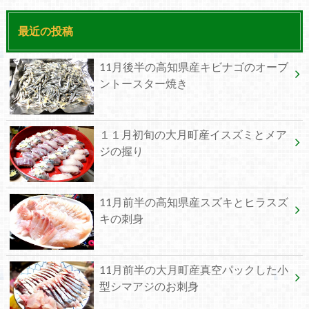
最近の投稿
11月後半の高知県産キビナゴのオーブ
ントースター焼き
１１月初旬の大月町産イスズミとメア
ジの握り
11月前半の高知県産スズキとヒラスズ
キの刺身
11月前半の大月町産真空パックした小
型シマアジのお刺身