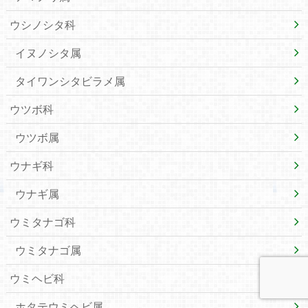
ウシノシタ科
イヌノシタ属
タイワンシタビラメ属
ウツボ科
ウツボ属
ウナギ科
ウナギ属
ウミタナゴ科
ウミタナゴ属
ウミヘビ科
ホタテウミヘビ属