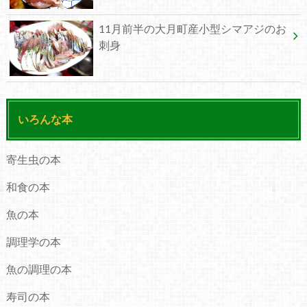
11月前半の大月町産小型シマアジのお
刺身
いろんな本
寄生虫の本
和食の本
魚の本
調理学の本
魚の調理の本
寿司の本