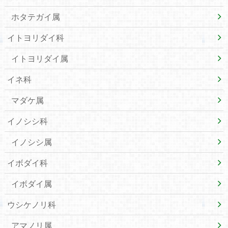
ホタテガイ属
イトヨリダイ科
イトヨリダイ属
イネ科
マダケ属
イノシシ科
イノシシ属
イボダイ科
イボダイ属
ウシケノリ科
アマノリ属