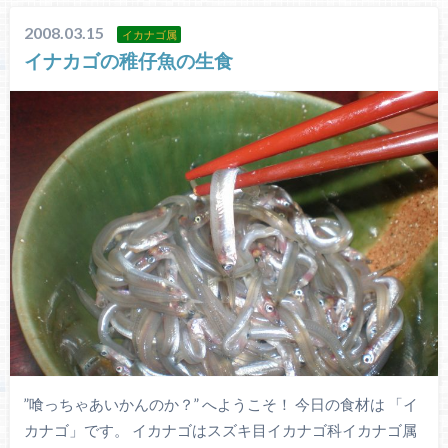
2008.03.15
イカナゴ属
イナカゴの稚仔魚の生食
”喰っちゃあいかんのか？” へようこそ！ 今日の食材は 「イ
カナゴ」です。 イカナゴはスズキ目イカナゴ科イカナゴ属