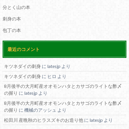
分とく山の本
刺身の本
包丁の本
最近のコメント
キツネダイの刺身
に
latesjp
より
キツネダイの刺身
に
ヒロ
より
8月後半の大月町産オオモンハタとカサゴのライトな酢〆
の握り
に
latesjp
より
8月後半の大月町産オオモンハタとカサゴのライトな酢〆
の握り
に
機械のアッシュ
より
松田川 産晩秋のヒラスズキのお造り他
に
latesjp
より