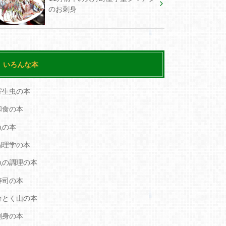
のお刺身
いろんな本
寄生虫の本
和食の本
魚の本
調理学の本
魚の調理の本
寿司の本
分とく山の本
刺身の本