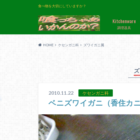
食べ物を大切にしていますか？
Kitchenware
調理器具
HOME
ケセンガニ科
ズワイガニ属
ズ
2010.11.22
ケセンガニ科
ベニズワイガニ（香住カ