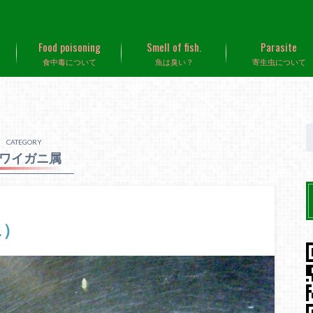
Food poisoning
Smell of fish.
Parasite
食中毒について
魚は臭い？
寄生虫について
CATEGORY
ワイガニ属
ニ）