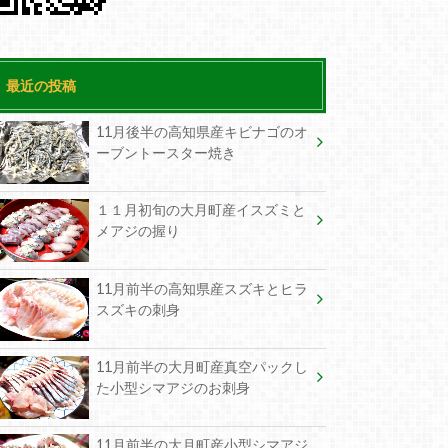
最近の投稿
11月後半の高知県産キビナゴのオ
ーブントースター焼き
１１月初旬の大月町産イスズミと
メアジの握り
11月前半の高知県産スズキとヒラ
スズキの刺身
11月前半の大月町産真空パックし
た小型シマアジのお刺身
11月前半の大月町産小型シマアジ