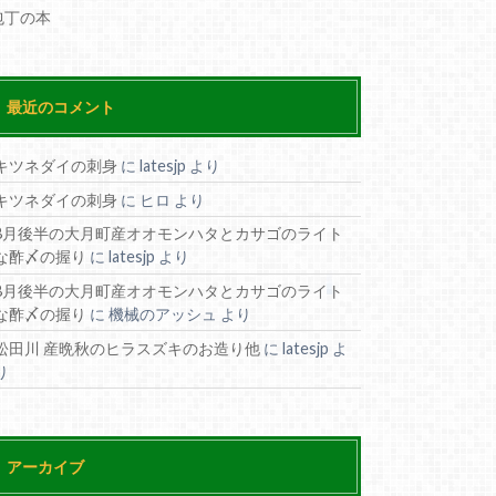
包丁の本
最近のコメント
キツネダイの刺身
に
latesjp
より
キツネダイの刺身
に
ヒロ
より
8月後半の大月町産オオモンハタとカサゴのライト
な酢〆の握り
に
latesjp
より
8月後半の大月町産オオモンハタとカサゴのライト
な酢〆の握り
に
機械のアッシュ
より
松田川 産晩秋のヒラスズキのお造り他
に
latesjp
よ
り
アーカイブ