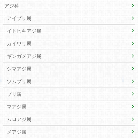
アジ科
アイブリ属
イトヒキアジ属
カイワリ属
ギンガメアジ属
シマアジ属
ツムブリ属
ブリ属
マアジ属
ムロアジ属
メアジ属