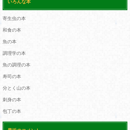
いろんな本
寄生虫の本
和食の本
魚の本
調理学の本
魚の調理の本
寿司の本
分とく山の本
刺身の本
包丁の本