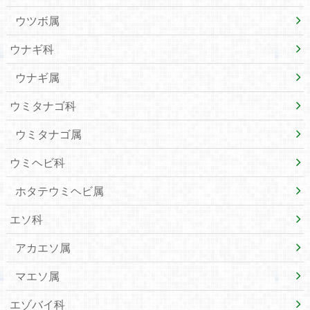
ウツボ属
ウナギ科
ウナギ属
ウミタナゴ科
ウミタナゴ属
ウミヘビ科
ホタテウミヘビ属
エソ科
アカエソ属
マエソ属
エゾバイ科