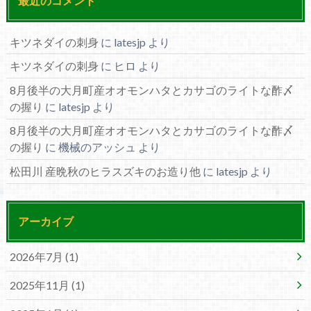
最近のコメント
キツネダイの刺身
に
latesjp
より
キツネダイの刺身
に
ヒロ
より
8月後半の大月町産オオモンハタとカサゴのライトな酢〆
の握り
に
latesjp
より
8月後半の大月町産オオモンハタとカサゴのライトな酢〆
の握り
に
機械のアッシュ
より
松田川 産晩秋のヒラスズキのお造り他
に
latesjp
より
アーカイブ
2026年7月 (1)
2025年11月 (1)