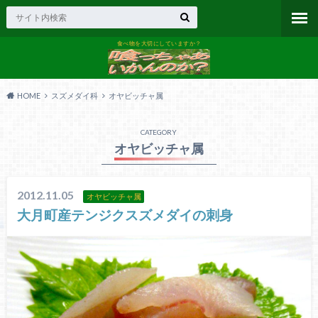
食べ物を大切にしていますか？
HOME
スズメダイ科
オヤビッチャ属
CATEGORY
オヤビッチャ属
2012.11.05
オヤビッチャ属
大月町産テンジクスズメダイの刺身