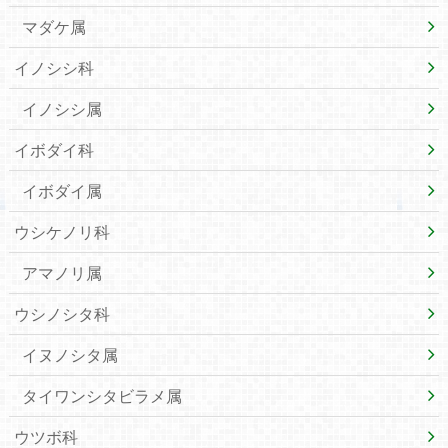
マダケ属
イノシシ科
イノシシ属
イボダイ科
イボダイ属
ウシケノリ科
アマノリ属
ウシノシタ科
イヌノシタ属
タイワンシタビラメ属
ウツボ科