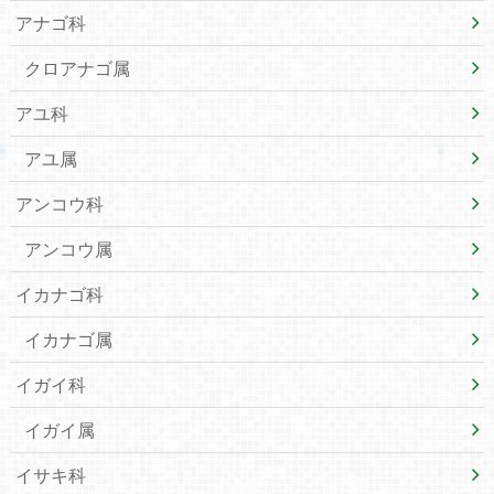
アナゴ科
クロアナゴ属
アユ科
アユ属
アンコウ科
アンコウ属
イカナゴ科
イカナゴ属
イガイ科
イガイ属
イサキ科