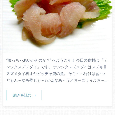
“喰っちゃあいかんのか？” へようこそ！ 今日の食材は 「テ
ンジクスズメダイ」です。 テンジクスズメダイはスズキ目
スズメダイ科オヤビッチャ属の魚。 そこ～へ行けばぁ～♪
どぉん～なあ夢もぉ～♪かぁなあ～うとお～言うぅよお～…
続きを読む