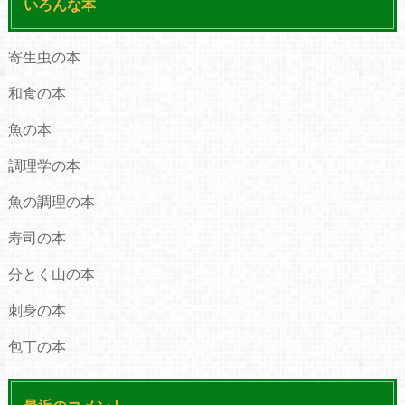
いろんな本
寄生虫の本
和食の本
魚の本
調理学の本
魚の調理の本
寿司の本
分とく山の本
刺身の本
包丁の本