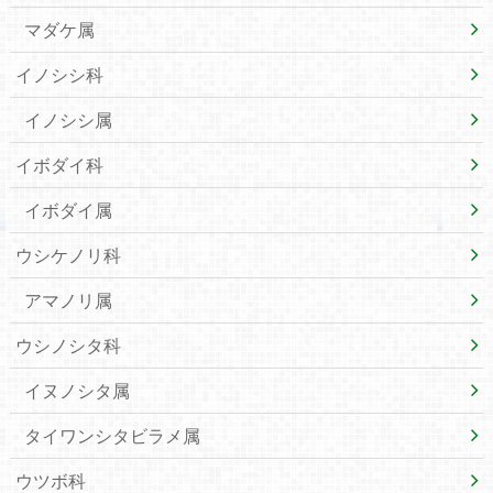
マダケ属
イノシシ科
イノシシ属
イボダイ科
イボダイ属
ウシケノリ科
アマノリ属
ウシノシタ科
イヌノシタ属
タイワンシタビラメ属
ウツボ科