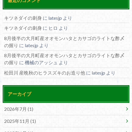
最近のコメント
キツネダイの刺身
に
latesjp
より
キツネダイの刺身
に
ヒロ
より
8月後半の大月町産オオモンハタとカサゴのライトな酢〆
の握り
に
latesjp
より
8月後半の大月町産オオモンハタとカサゴのライトな酢〆
の握り
に
機械のアッシュ
より
松田川 産晩秋のヒラスズキのお造り他
に
latesjp
より
アーカイブ
2026年7月 (1)
2025年11月 (1)