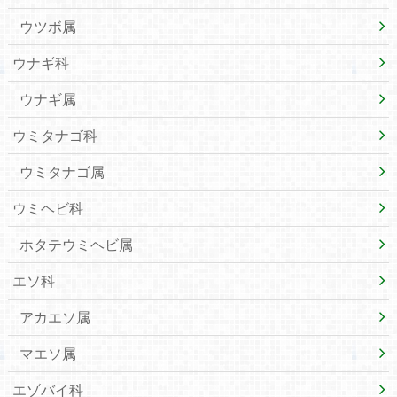
ウツボ属
ウナギ科
ウナギ属
ウミタナゴ科
ウミタナゴ属
ウミヘビ科
ホタテウミヘビ属
エソ科
アカエソ属
マエソ属
エゾバイ科