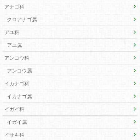
アナゴ科
クロアナゴ属
アユ科
アユ属
アンコウ科
アンコウ属
イカナゴ科
イカナゴ属
イガイ科
イガイ属
イサキ科