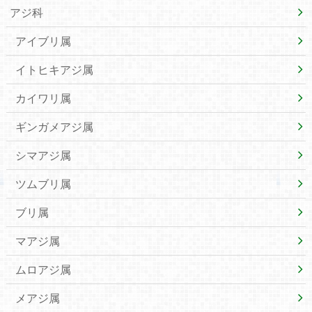
アジ科
アイブリ属
イトヒキアジ属
カイワリ属
ギンガメアジ属
シマアジ属
ツムブリ属
ブリ属
マアジ属
ムロアジ属
メアジ属