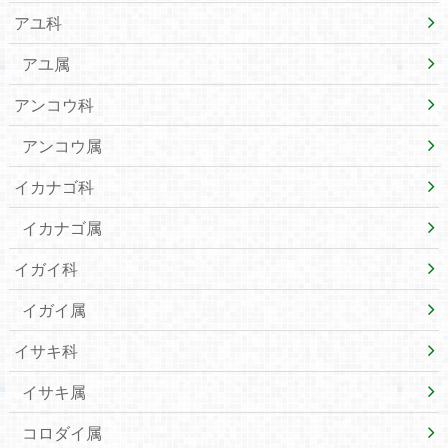
アユ科
アユ属
アンコウ科
アンコウ属
イカナゴ科
イカナゴ属
イガイ科
イガイ属
イサキ科
イサキ属
コロダイ属