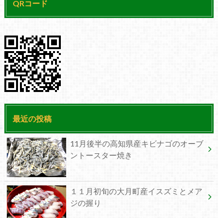
QRコード
最近の投稿
11月後半の高知県産キビナゴのオーブ
ントースター焼き
１１月初旬の大月町産イスズミとメア
ジの握り