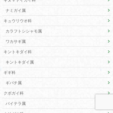
ナミガイ属
キュウリウオ科
カラフトシシャモ属
ワカサギ属
キントキダイ科
キントキダイ属
ギギ科
ギバチ属
クボガイ科
バイテラ属