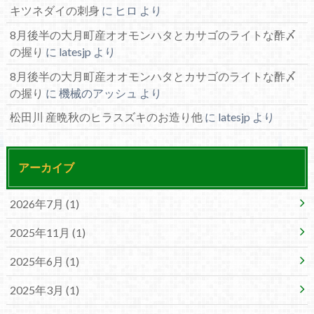
キツネダイの刺身
に
ヒロ
より
8月後半の大月町産オオモンハタとカサゴのライトな酢〆
の握り
に
latesjp
より
8月後半の大月町産オオモンハタとカサゴのライトな酢〆
の握り
に
機械のアッシュ
より
松田川 産晩秋のヒラスズキのお造り他
に
latesjp
より
アーカイブ
2026年7月 (1)
2025年11月 (1)
2025年6月 (1)
2025年3月 (1)