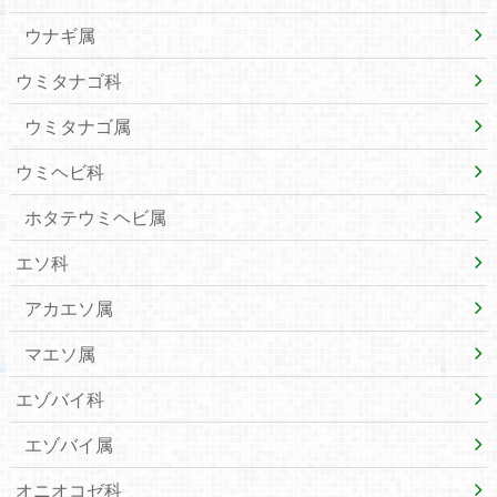
ウナギ属
ウミタナゴ科
ウミタナゴ属
ウミヘビ科
ホタテウミヘビ属
エソ科
アカエソ属
マエソ属
エゾバイ科
エゾバイ属
オニオコゼ科