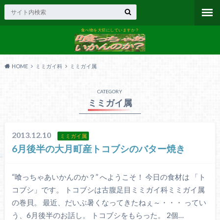
食べ物を大切にしていますか？
HOME
ミミガイ科
ミミガイ属
CATEGORY
ミミガイ属
2013.12.10
ミミガイ属
6月後半の大月町産トコブシのバター焼き
“喰っちゃあいかんのか？” へようこそ！ 今日の食材は 「ト
コブシ」です。 トコブシは古腹足目ミミガイ科ミミガイ属
の巻貝。 最近、だいぶ暑くなってきたねぇ～・・・ ってい
う、6月後半のお話し。 トコブシをもらった。 2個…