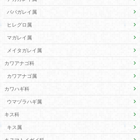
ババガレイ属
ヒレグロ属
マガレイ属
メイタガレイ属
カワアナゴ科
カワアナゴ属
カワハギ科
ウマヅラハギ属
キス科
キス属
キヌマトイガイ科