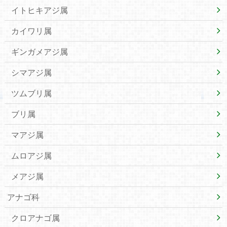
イトヒキアジ属
カイワリ属
ギンガメアジ属
シマアジ属
ツムブリ属
ブリ属
マアジ属
ムロアジ属
メアジ属
アナゴ科
クロアナゴ属