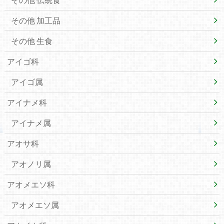
その他 加工品
その他 生食
アイゴ科
アイゴ属
アイナメ科
アイナメ属
アオサ科
アオノリ属
アオメエソ科
アオメエソ属