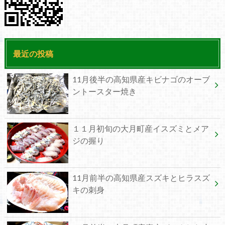
最近の投稿
11月後半の高知県産キビナゴのオーブ
ントースター焼き
１１月初旬の大月町産イスズミとメア
ジの握り
11月前半の高知県産スズキとヒラスズ
キの刺身