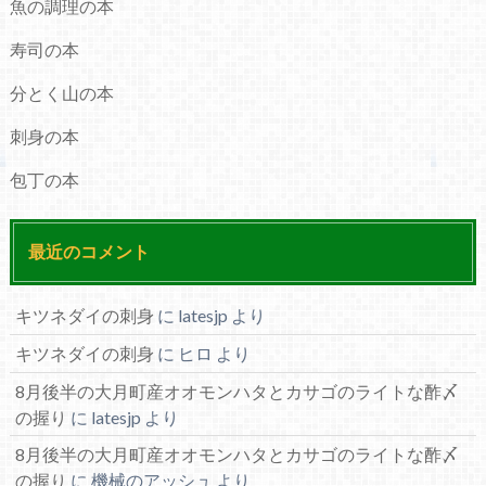
魚の調理の本
寿司の本
分とく山の本
刺身の本
包丁の本
最近のコメント
キツネダイの刺身
に
latesjp
より
キツネダイの刺身
に
ヒロ
より
8月後半の大月町産オオモンハタとカサゴのライトな酢〆
の握り
に
latesjp
より
8月後半の大月町産オオモンハタとカサゴのライトな酢〆
の握り
に
機械のアッシュ
より