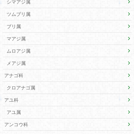
シマアジ属
ツムブリ属
ブリ属
マアジ属
ムロアジ属
メアジ属
アナゴ科
クロアナゴ属
アユ科
アユ属
アンコウ科