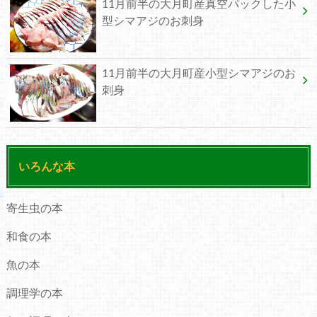
11月前半の大月町産真空パックした小
型シマアジのお刺身
11月前半の大月町産小型シマアジのお
刺身
いろんな本
寄生虫の本
和食の本
魚の本
調理学の本