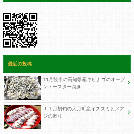
最近の投稿
11月後半の高知県産キビナゴのオーブ
ントースター焼き
１１月初旬の大月町産イスズミとメア
ジの握り