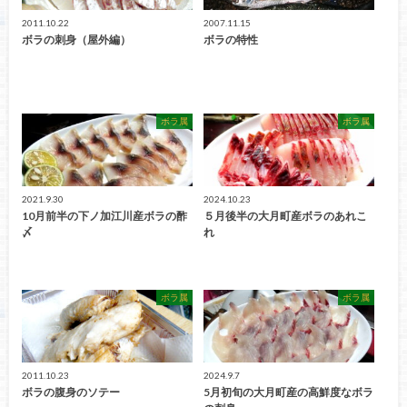
2011.10.22
2007.11.15
ボラの刺身（屋外編）
ボラの特性
ボラ属
ボラ属
2021.9.30
2024.10.23
10月前半の下ノ加江川産ボラの酢
５月後半の大月町産ボラのあれこ
〆
れ
ボラ属
ボラ属
2011.10.23
2024.9.7
ボラの腹身のソテー
5月初旬の大月町産の高鮮度なボラ