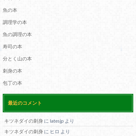
魚の本
調理学の本
魚の調理の本
寿司の本
分とく山の本
刺身の本
包丁の本
最近のコメント
キツネダイの刺身
に
latesjp
より
キツネダイの刺身
に
ヒロ
より