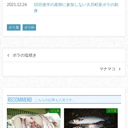
2021.12.26
10月後半の産卵に参加しない大月町産ボラの刺
身
ボラ属
ボラ科
ボラの塩焼き
マナマコ
RECOMMEND
こちらの記事も人気です。
ボラ属
ボラ属