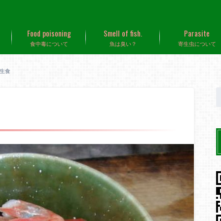
Food poisoning
Smell of fish.
Parasite
食中毒について
魚は臭い？
寄生虫について
生食