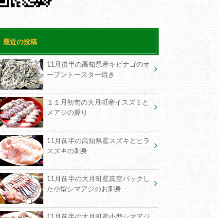
最近の投稿
11月後半の高知県産キビナゴのオ
ーブントースター焼き
１１月初旬の大月町産イスズミと
メアジの握り
11月前半の高知県産スズキとヒラ
スズキの刺身
11月前半の大月町産真空パックし
た小型シマアジのお刺身
11月前半の大月町産小型シマアジ