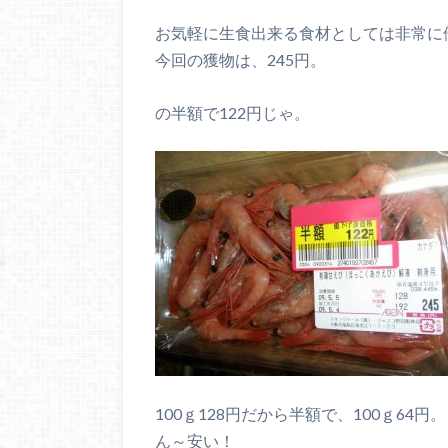
お気軽に生食出来る食材としては非常に
今回の獲物は、245円。
の半額で122円じゃ。
100ｇ128円だから半額で、100ｇ64円。
ん～安い！