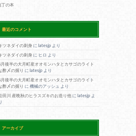
包丁の本
最近のコメント
キツネダイの刺身
に
latesjp
より
キツネダイの刺身
に
ヒロ
より
8月後半の大月町産オオモンハタとカサゴのライト
な酢〆の握り
に
latesjp
より
8月後半の大月町産オオモンハタとカサゴのライト
な酢〆の握り
に
機械のアッシュ
より
松田川 産晩秋のヒラスズキのお造り他
に
latesjp
よ
り
アーカイブ