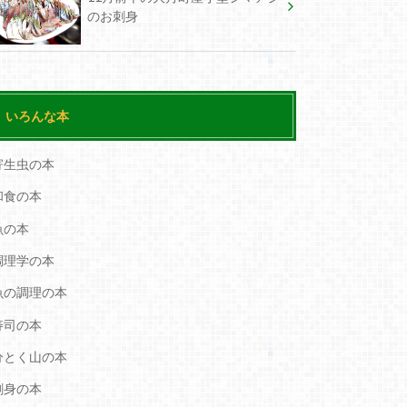
のお刺身
いろんな本
寄生虫の本
和食の本
魚の本
調理学の本
魚の調理の本
寿司の本
分とく山の本
刺身の本