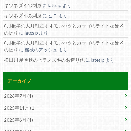
キツネダイの刺身
に
latesjp
より
キツネダイの刺身
に
ヒロ
より
8月後半の大月町産オオモンハタとカサゴのライトな酢〆
の握り
に
latesjp
より
8月後半の大月町産オオモンハタとカサゴのライトな酢〆
の握り
に
機械のアッシュ
より
松田川 産晩秋のヒラスズキのお造り他
に
latesjp
より
アーカイブ
2026年7月 (1)
2025年11月 (1)
2025年6月 (1)