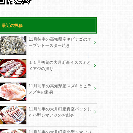
最近の投稿
11月後半の高知県産キビナゴのオ
ーブントースター焼き
１１月初旬の大月町産イスズミと
メアジの握り
11月前半の高知県産スズキとヒラ
スズキの刺身
11月前半の大月町産真空パックし
た小型シマアジのお刺身
11月前半の大月町産小型シマアジ