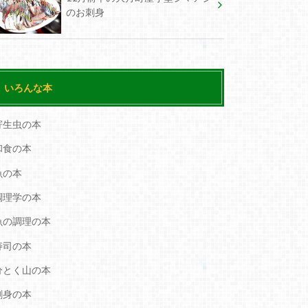
のお刺身
いろんな本
寄生虫の本
和食の本
魚の本
調理学の本
魚の調理の本
寿司の本
分とく山の本
刺身の本