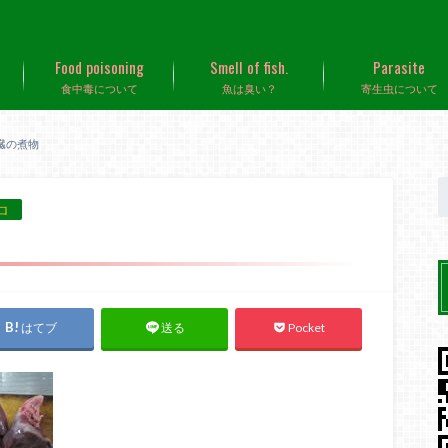
Food poisoning
Smell of fish.
Parasite
食中毒について
魚は臭い？
寄生虫について
臓の煮物
ロ
はてブ
Pocket
送る