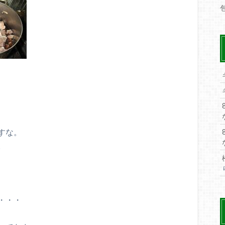
すな。
。
・・・