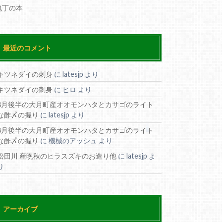
包丁の本
最近のコメント
キツネダイの刺身
に
latesjp
より
キツネダイの刺身
に
ヒロ
より
8月後半の大月町産オオモンハタとカサゴのライト
な酢〆の握り
に
latesjp
より
8月後半の大月町産オオモンハタとカサゴのライト
な酢〆の握り
に
機械のアッシュ
より
松田川 産晩秋のヒラスズキのお造り他
に
latesjp
よ
り
アーカイブ