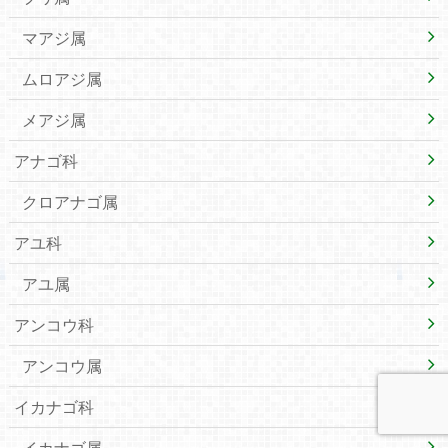
マアジ属
ムロアジ属
メアジ属
アナゴ科
クロアナゴ属
アユ科
アユ属
アンコウ科
アンコウ属
イカナゴ科
イカナゴ属