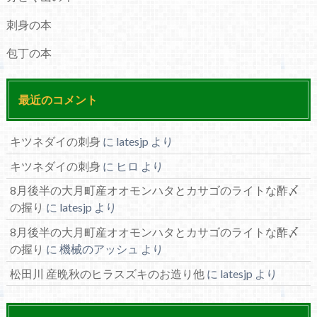
刺身の本
包丁の本
最近のコメント
キツネダイの刺身
に
latesjp
より
キツネダイの刺身
に
ヒロ
より
8月後半の大月町産オオモンハタとカサゴのライトな酢〆
の握り
に
latesjp
より
8月後半の大月町産オオモンハタとカサゴのライトな酢〆
の握り
に
機械のアッシュ
より
松田川 産晩秋のヒラスズキのお造り他
に
latesjp
より