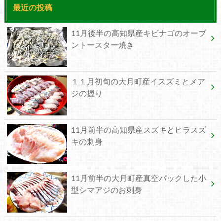
最近の投稿
11月後半の高知県産キビナゴのオーブ
ントースター焼き
１１月初旬の大月町産イスズミとメア
ジの握り
11月前半の高知県産スズキとヒラスズ
キの刺身
11月前半の大月町産真空パックした小
型シマアジのお刺身