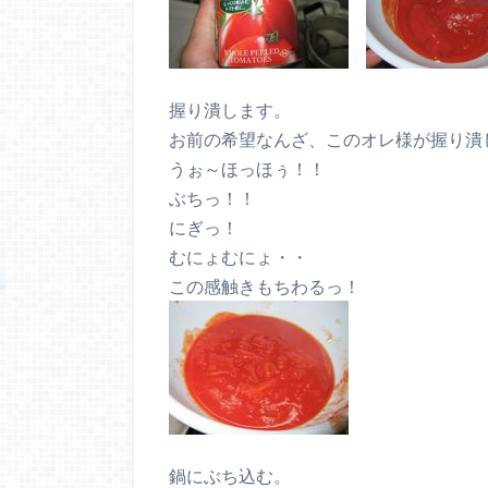
握り潰します。
お前の希望なんざ、このオレ様が握り潰
うぉ～ほっほぅ！！
ぶちっ！！
にぎっ！
むにょむにょ・・
この感触きもちわるっ！
鍋にぶち込む。