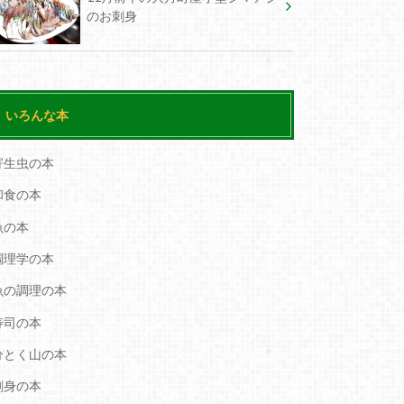
のお刺身
いろんな本
寄生虫の本
和食の本
魚の本
調理学の本
魚の調理の本
寿司の本
分とく山の本
刺身の本