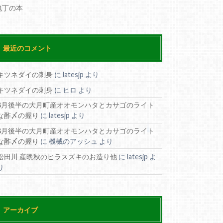
包丁の本
最近のコメント
キツネダイの刺身
に
latesjp
より
キツネダイの刺身
に
ヒロ
より
8月後半の大月町産オオモンハタとカサゴのライト
な酢〆の握り
に
latesjp
より
8月後半の大月町産オオモンハタとカサゴのライト
な酢〆の握り
に
機械のアッシュ
より
松田川 産晩秋のヒラスズキのお造り他
に
latesjp
よ
り
アーカイブ