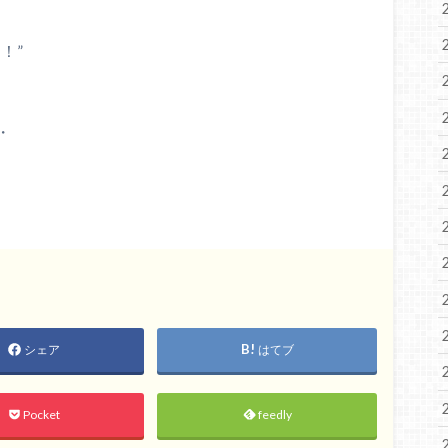
！”
・
シェア
はてブ
Pocket
feedly