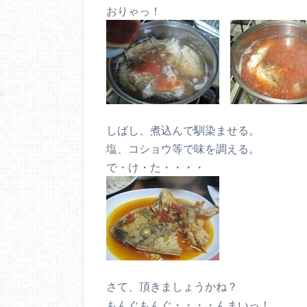
おりゃっ！
しばし、煮込んで馴染ませる。
塩、コショウ等で味を調える。
で・け・た・・・・
さて、頂きましょうかね？
もんぐもんぐ・・・・んまいっ！