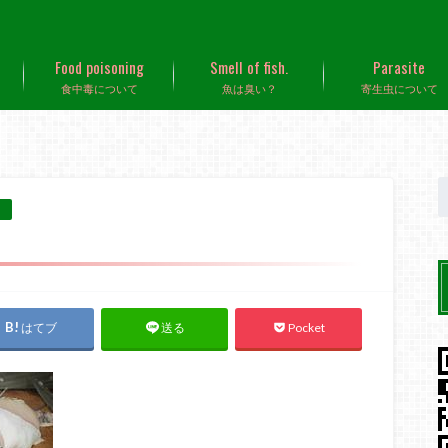
Food poisoning
Smell of fish.
Parasite
食中毒について
魚は臭い？
寄生虫について
はてブ
Pocket
送る