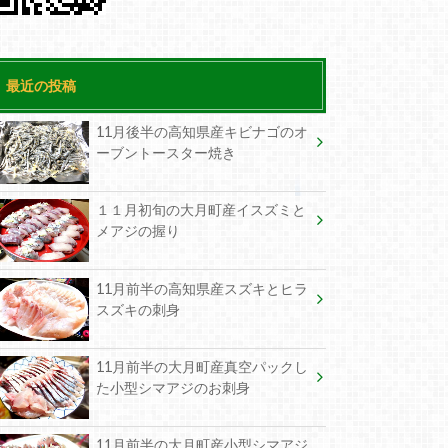
最近の投稿
11月後半の高知県産キビナゴのオ
ーブントースター焼き
１１月初旬の大月町産イスズミと
メアジの握り
11月前半の高知県産スズキとヒラ
スズキの刺身
11月前半の大月町産真空パックし
た小型シマアジのお刺身
11月前半の大月町産小型シマアジ