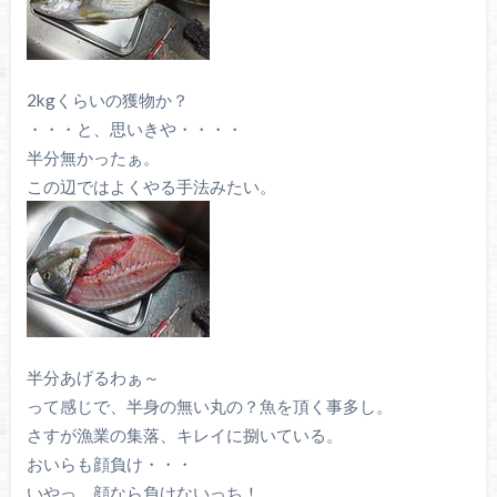
2kgくらいの獲物か？
・・・と、思いきや・・・・
半分無かったぁ。
この辺ではよくやる手法みたい。
半分あげるわぁ～
って感じで、半身の無い丸の？魚を頂く事多し。
さすが漁業の集落、キレイに捌いている。
おいらも顔負け・・・
いやっ、顔なら負けないっち！