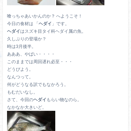
喰っちゃあいかんのか？ へようこそ！
今日の食材は 「
ヘダイ
」です。
ヘダイ
はスズキ目タイ科ヘダイ属の魚。
久しぶりの登場か？
時は3月後半。
あああ、やばい・・・・
このままでは周回遅れ必至・・・
どうぴよう。
なんつって。
何がどうなる訳でもなかろう。
もむだいなし。
さて、今回の
ヘダイ
もらい物なのら。
なかなか大きいど。