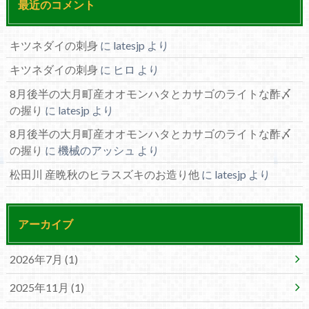
最近のコメント
キツネダイの刺身
に
latesjp
より
キツネダイの刺身
に
ヒロ
より
8月後半の大月町産オオモンハタとカサゴのライトな酢〆
の握り
に
latesjp
より
8月後半の大月町産オオモンハタとカサゴのライトな酢〆
の握り
に
機械のアッシュ
より
松田川 産晩秋のヒラスズキのお造り他
に
latesjp
より
アーカイブ
2026年7月 (1)
2025年11月 (1)