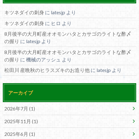
キツネダイの刺身
に
latesjp
より
キツネダイの刺身
に
ヒロ
より
8月後半の大月町産オオモンハタとカサゴのライトな酢〆
の握り
に
latesjp
より
8月後半の大月町産オオモンハタとカサゴのライトな酢〆
の握り
に
機械のアッシュ
より
松田川 産晩秋のヒラスズキのお造り他
に
latesjp
より
アーカイブ
2026年7月 (1)
2025年11月 (1)
2025年6月 (1)