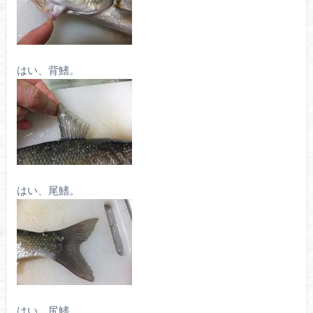
はい、背鰭。
はい、尾鰭。
はい、尻鰭。