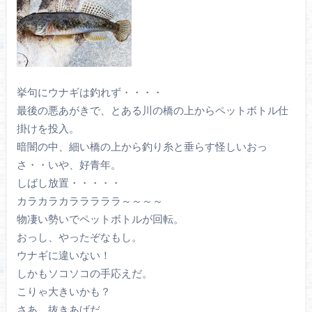
挙句にウナギは釣れず・・・・
最後の悪あがきで、とある川の橋の上からペットボトル仕
掛けを投入。
暗闇の中、細い橋の上から釣り糸と垂らす怪しいおっ
さ・・いや、好青年。
しばし放置・・・・・
カラカラカラララララ～～～～
物凄い勢いでペットボトルが回転。
おっし、やったぞなもし。
ウナギに違いない！
しかもソコソコの手応えだ。
こりゃ大きいかも？
さあ、抜きあげだ。