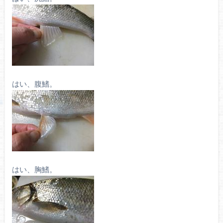
はい、腹鰭。
はい、胸鰭。