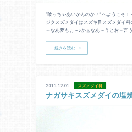
“喰っちゃあいかんのか？” へようこそ！
ジクスズメダイはスズキ目スズメダイ科
～なあ夢もぉ～♪かぁなあ～うとお～言
続きを読む
2011.12.01
スズメダイ科
ナガサキスズメダイの塩