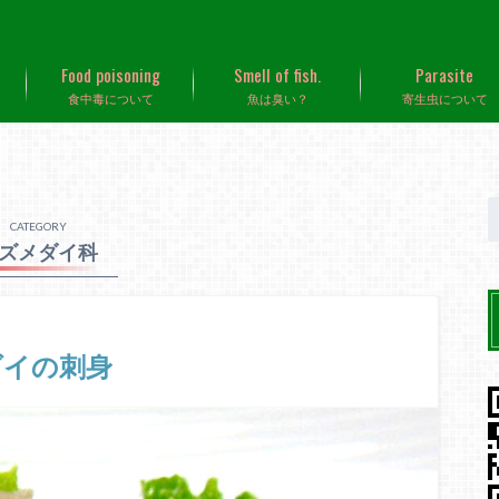
Food poisoning
Smell of fish.
Parasite
食中毒について
魚は臭い？
寄生虫について
CATEGORY
ズメダイ科
ダイの刺身