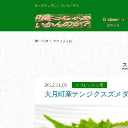
食べ物を大切にしていますか？
Kitchenware
調理器具
HOME
スズメダイ科
ス
2012.11.05
オヤビッチャ属
大月町産テンジクスズメ