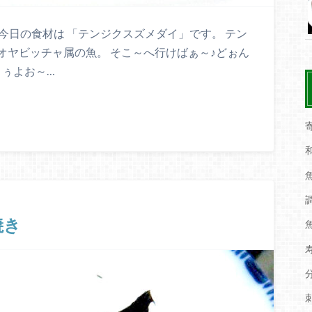
 今日の食材は 「テンジクスズメダイ」です。 テン
オヤビッチャ属の魚。 そこ～へ行けばぁ～♪どぉん
うぅよお～…
焼き