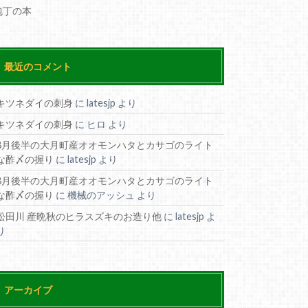
包丁の本
最近のコメント
キツネダイの刺身
に
latesjp
より
キツネダイの刺身
に
ヒロ
より
8月後半の大月町産オオモンハタとカサゴのライト
な酢〆の握り
に
latesjp
より
8月後半の大月町産オオモンハタとカサゴのライト
な酢〆の握り
に
機械のアッシュ
より
松田川 産晩秋のヒラスズキのお造り他
に
latesjp
よ
り
アーカイブ