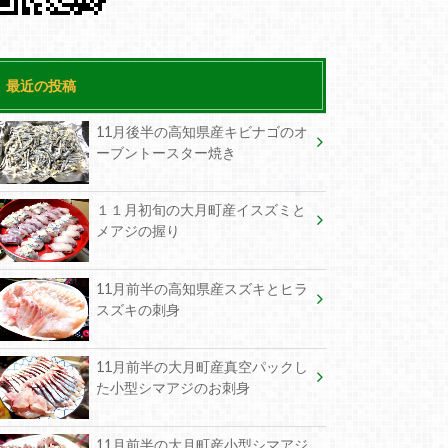
最近の投稿
11月後半の高知県産キビナゴのオ
ーブントースター焼き
１１月初旬の大月町産イスズミと
メアジの握り
11月前半の高知県産スズキとヒラ
スズキの刺身
11月前半の大月町産真空パックし
た小型シマアジのお刺身
11月前半の大月町産小型シマアジ