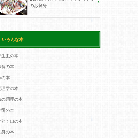
のお刺身
いろんな本
寄生虫の本
和食の本
魚の本
調理学の本
魚の調理の本
寿司の本
分とく山の本
刺身の本