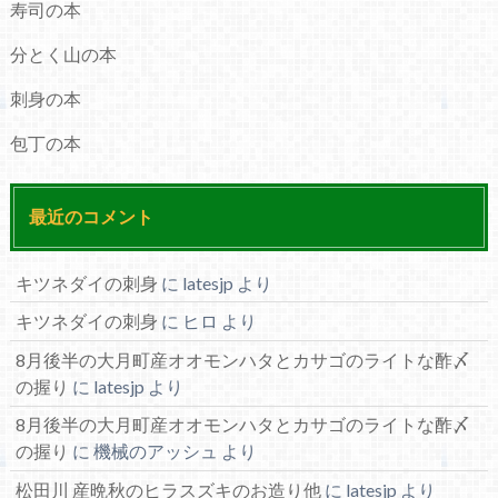
寿司の本
分とく山の本
刺身の本
包丁の本
最近のコメント
キツネダイの刺身
に
latesjp
より
キツネダイの刺身
に
ヒロ
より
8月後半の大月町産オオモンハタとカサゴのライトな酢〆
の握り
に
latesjp
より
8月後半の大月町産オオモンハタとカサゴのライトな酢〆
の握り
に
機械のアッシュ
より
松田川 産晩秋のヒラスズキのお造り他
に
latesjp
より