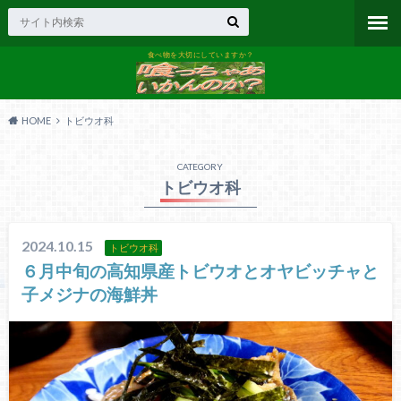
食べ物を大切にしていますか？
HOME
トビウオ科
CATEGORY
トビウオ科
2024.10.15
トビウオ科
６月中旬の高知県産トビウオとオヤビッチャと
子メジナの海鮮丼