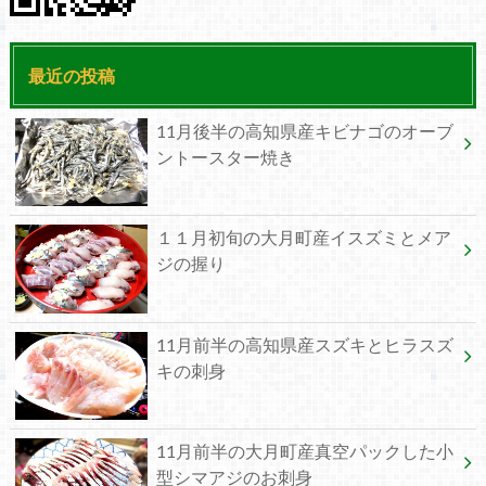
最近の投稿
11月後半の高知県産キビナゴのオーブ
ントースター焼き
１１月初旬の大月町産イスズミとメア
ジの握り
11月前半の高知県産スズキとヒラスズ
キの刺身
11月前半の大月町産真空パックした小
型シマアジのお刺身