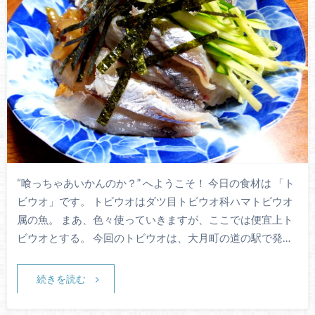
“喰っちゃあいかんのか？” へようこそ！ 今日の食材は 「ト
ビウオ」です。 トビウオはダツ目トビウオ科ハマトビウオ
属の魚。 まあ、色々使っていきますが、ここでは便宜上ト
ビウオとする。 今回のトビウオは、大月町の道の駅で発…
続きを読む