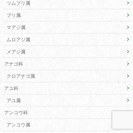
ツムブリ属
ブリ属
マアジ属
ムロアジ属
メアジ属
アナゴ科
クロアナゴ属
アユ科
アユ属
アンコウ科
アンコウ属