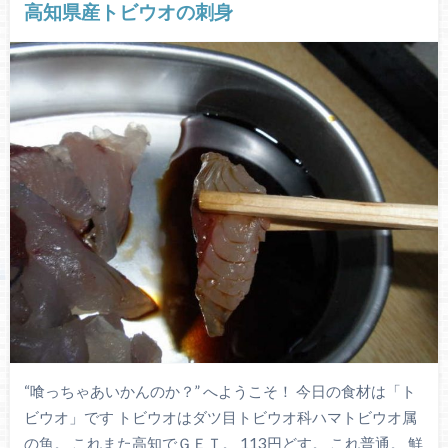
高知県産トビウオの刺身
“喰っちゃあいかんのか？” へようこそ！ 今日の食材は「ト
ビウオ」です トビウオはダツ目トビウオ科ハマトビウオ属
の魚。 これまた高知でＧＥＴ。 113円どす。 これ普通。 鮮