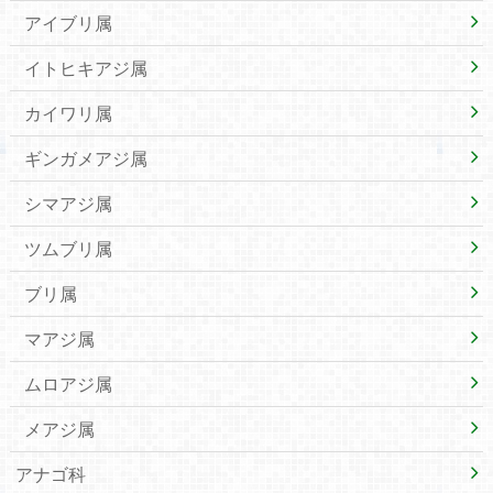
アイブリ属
イトヒキアジ属
カイワリ属
ギンガメアジ属
シマアジ属
ツムブリ属
ブリ属
マアジ属
ムロアジ属
メアジ属
アナゴ科