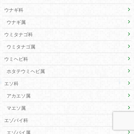
ウナギ科
ウナギ属
ウミタナゴ科
ウミタナゴ属
ウミヘビ科
ホタテウミヘビ属
エソ科
アカエソ属
マエソ属
エゾバイ科
エゾバイ属