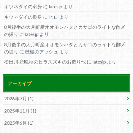
キツネダイの刺身
に
latesjp
より
キツネダイの刺身
に
ヒロ
より
8月後半の大月町産オオモンハタとカサゴのライトな酢〆
の握り
に
latesjp
より
8月後半の大月町産オオモンハタとカサゴのライトな酢〆
の握り
に
機械のアッシュ
より
松田川 産晩秋のヒラスズキのお造り他
に
latesjp
より
アーカイブ
2026年7月 (1)
2025年11月 (1)
2025年6月 (1)