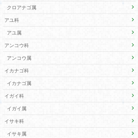
クロアナゴ属
アユ科
アユ属
アンコウ科
アンコウ属
イカナゴ科
イカナゴ属
イガイ科
イガイ属
イサキ科
イサキ属