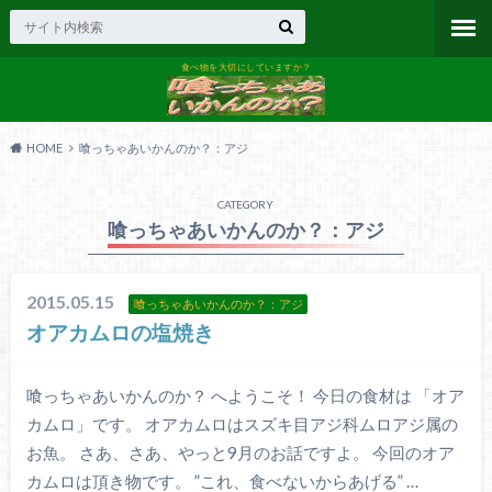
食べ物を大切にしていますか？
HOME
喰っちゃあいかんのか？：アジ
CATEGORY
喰っちゃあいかんのか？：アジ
2015.05.15
喰っちゃあいかんのか？：アジ
オアカムロの塩焼き
喰っちゃあいかんのか？ へようこそ！ 今日の食材は 「オア
カムロ」です。 オアカムロはスズキ目アジ科ムロアジ属の
お魚。 さあ、さあ、やっと9月のお話ですよ。 今回のオア
カムロは頂き物です。 ”これ、食べないからあげる” …