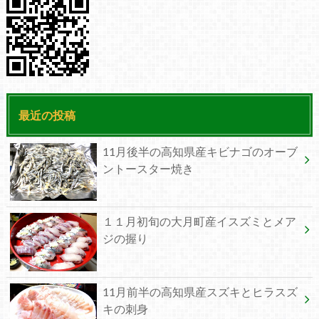
最近の投稿
11月後半の高知県産キビナゴのオーブ
ントースター焼き
１１月初旬の大月町産イスズミとメア
ジの握り
11月前半の高知県産スズキとヒラスズ
キの刺身