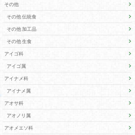
その他
その他 伝統食
その他 加工品
その他 生食
アイゴ科
アイゴ属
アイナメ科
アイナメ属
アオサ科
アオノリ属
アオメエソ科