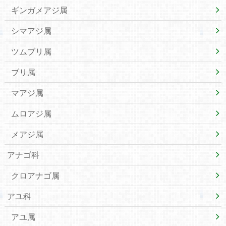
ギンガメアジ属
シマアジ属
ツムブリ属
ブリ属
マアジ属
ムロアジ属
メアジ属
アナゴ科
クロアナゴ属
アユ科
アユ属