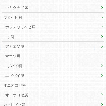
ウミタナゴ属
ウミヘビ科
ホタテウミヘビ属
エソ科
アカエソ属
マエソ属
エゾバイ科
エゾバイ属
オニオコゼ科
オニオコゼ属
カクレイト科