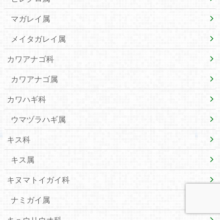
マガレイ属
メイタガレイ属
カワアナゴ科
カワアナゴ属
カワハギ科
ウマヅラハギ属
キス科
キス属
キヌマトイガイ科
ナミガイ属
キュウリウオ科