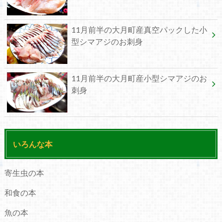
11月前半の大月町産真空パックした小
型シマアジのお刺身
11月前半の大月町産小型シマアジのお
刺身
いろんな本
寄生虫の本
和食の本
魚の本