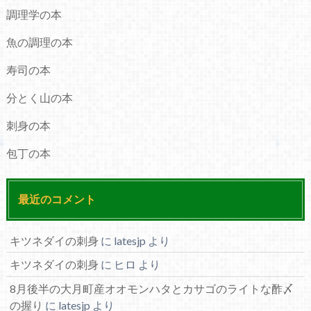
調理学の本
魚の調理の本
寿司の本
分とく山の本
刺身の本
包丁の本
最近のコメント
キツネダイの刺身
に
latesjp
より
キツネダイの刺身
に
ヒロ
より
8月後半の大月町産オオモンハタとカサゴのライトな酢〆
の握り
に
latesjp
より