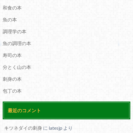
和食の本
魚の本
調理学の本
魚の調理の本
寿司の本
分とく山の本
刺身の本
包丁の本
最近のコメント
キツネダイの刺身
に
latesjp
より