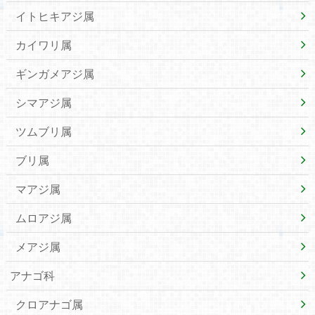
イトヒキアジ属
カイワリ属
ギンガメアジ属
シマアジ属
ツムブリ属
ブリ属
マアジ属
ムロアジ属
メアジ属
アナゴ科
クロアナゴ属