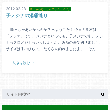
2012.02.28
喰っちゃあいかんのか？：メジナ
子メジナの湯霜造り
喰っちゃあいかんのか？ へようこそ！ 今日の食材は
「メジナ」です。 メジナといっても、子メジナです。 メジ
ナもクロメジナもいっしょくた。 近所の海で釣りました。
サイズは手のひら大。 たくさん釣れましたよ。 「そん…
続きを読む