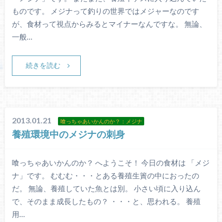
ものです。 メジナって釣りの世界ではメジャーなのです
が、食材って視点からみるとマイナーなんですな。 無論、
一般…
続きを読む
2013.01.21
喰っちゃあいかんのか？：メジナ
養殖環境中のメジナの刺身
喰っちゃあいかんのか？ へようこそ！ 今日の食材は 「メジ
ナ」です。 むむむ・・・とある養殖生簀の中におったの
だ。 無論、養殖していた魚とは別。 小さい頃に入り込ん
で、そのまま成長したもの？ ・・・と、思われる。 養殖
用…