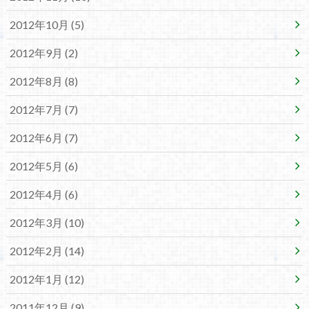
2012年10月 (5)
2012年9月 (2)
2012年8月 (8)
2012年7月 (7)
2012年6月 (7)
2012年5月 (6)
2012年4月 (6)
2012年3月 (10)
2012年2月 (14)
2012年1月 (12)
2011年12月 (9)