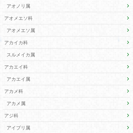
アオノリ属
アオメエソ科
アオメエソ属
アカイカ科
スルメイカ属
アカエイ科
アカエイ属
アカメ科
アカメ属
アジ科
アイブリ属