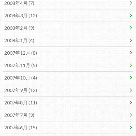
2008年4月 (7)
2008年3月 (12)
2008年2月 (9)
2008年1月 (4)
2007年12月 (8)
2007年11月 (5)
2007年10月 (4)
2007年9月 (12)
2007年8月 (11)
2007年7月 (9)
2007年6月 (15)