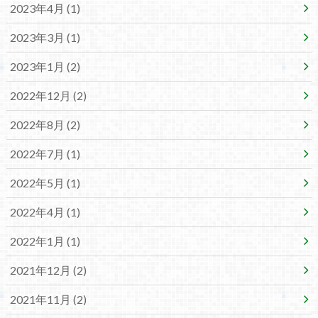
2023年4月 (1)
2023年3月 (1)
2023年1月 (2)
2022年12月 (2)
2022年8月 (2)
2022年7月 (1)
2022年5月 (1)
2022年4月 (1)
2022年1月 (1)
2021年12月 (2)
2021年11月 (2)