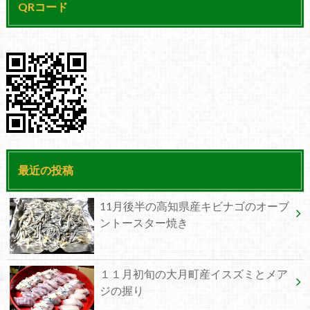
QRコード
最近の投稿
11月後半の高知県産キビナゴのオーブ
ントースター焼き
１１月初旬の大月町産イスズミとメア
ジの握り