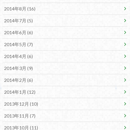
2014年8月 (16)
2014年7月 (5)
2014年6月 (6)
2014年5月 (7)
2014年4月 (6)
2014年3月 (9)
2014年2月 (6)
2014年1月 (12)
2013年12月 (10)
2013年11月 (7)
2013年10月 (11)