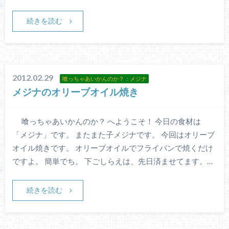
続きを読む
2012.02.29
喰っちゃあいかんのか？：メジナ
メジナのオリーブオイル焼き
喰っちゃあいかんのか？ へようこそ！ 今日の食材は
「メジナ」です。 またまた子メジナです。 今回はオリーブ
オイル焼きです。 オリーブオイルでフライパンで焼くだけ
ですよ。 簡単でち。 下ごしらえは、先日済ませてます。…
続きを読む