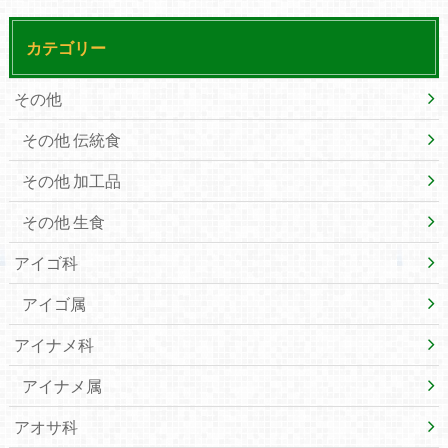
カテゴリー
その他
その他 伝統食
その他 加工品
その他 生食
アイゴ科
アイゴ属
アイナメ科
アイナメ属
アオサ科