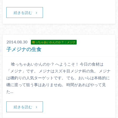
続きを読む
2014.08.30
喰っちゃあいかんのか？：メジナ
子メジナの生食
喰っちゃあいかんのか？ へようこそ！ 今日の食材は
「メジナ」です。 メジナはスズキ目メジナ科の魚。 メジナ
は磯釣りの人気ターゲットです。 でも、おいらは本格的に
磯に渡って狙う事はありませぬ。 時間があればやって見
た…
続きを読む