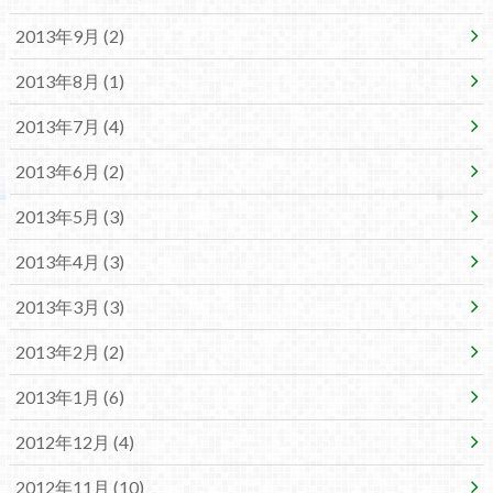
2013年9月 (2)
2013年8月 (1)
2013年7月 (4)
2013年6月 (2)
2013年5月 (3)
2013年4月 (3)
2013年3月 (3)
2013年2月 (2)
2013年1月 (6)
2012年12月 (4)
2012年11月 (10)