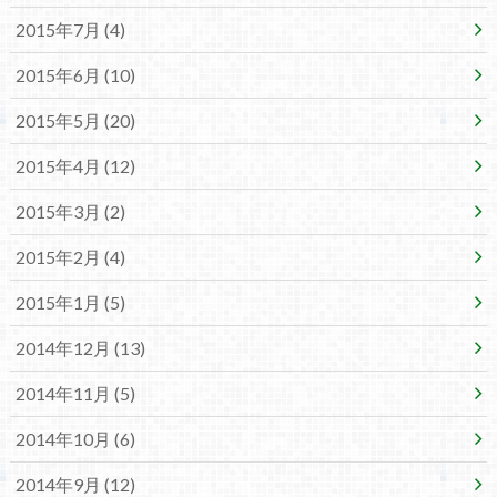
2015年7月 (4)
2015年6月 (10)
2015年5月 (20)
2015年4月 (12)
2015年3月 (2)
2015年2月 (4)
2015年1月 (5)
2014年12月 (13)
2014年11月 (5)
2014年10月 (6)
2014年9月 (12)