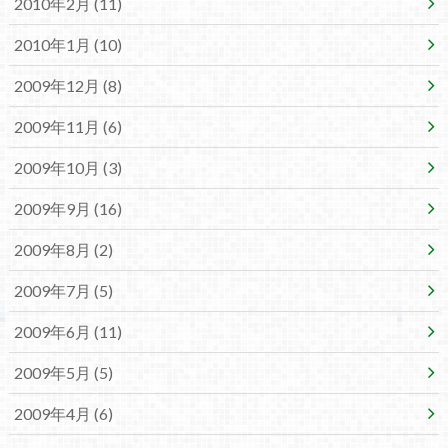
2010年2月 (11)
2010年1月 (10)
2009年12月 (8)
2009年11月 (6)
2009年10月 (3)
2009年9月 (16)
2009年8月 (2)
2009年7月 (5)
2009年6月 (11)
2009年5月 (5)
2009年4月 (6)