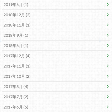
2019年6月 (1)
2018年12月 (2)
2018年11月 (1)
2018年9月 (1)
2018年6月 (1)
2017年12月 (4)
2017年11月 (1)
2017年10月 (2)
2017年8月 (4)
2017年7月 (2)
2017年6月 (5)