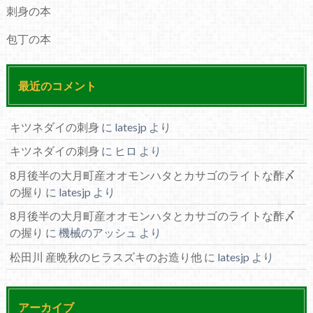
刺身の本
包丁の本
最近のコメント
キツネダイの刺身
に
latesjp
より
キツネダイの刺身
に
ヒロ
より
8月後半の大月町産オオモンハタとカサゴのライトな酢〆
の握り
に
latesjp
より
8月後半の大月町産オオモンハタとカサゴのライトな酢〆
の握り
に
機械のアッシュ
より
松田川 産晩秋のヒラスズキのお造り他
に
latesjp
より
アーカイブ