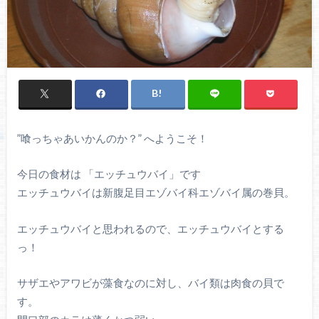
”喰っちゃあいかんのか？” へようこそ！
今日の食材は 「エッチュウバイ」です
エッチュウバイは新腹足目エゾバイ科エゾバイ属の巻貝。
エッチュウバイと思われるので、エッチュウバイとする
っ！
サザエやアワビが藻食なのに対し、バイ類は肉食の貝で
す。