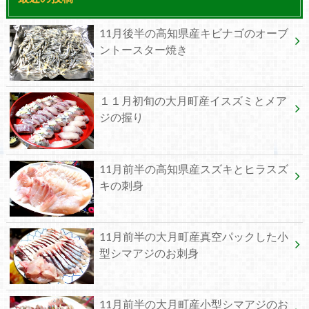
11月後半の高知県産キビナゴのオーブ
ントースター焼き
１１月初旬の大月町産イスズミとメア
ジの握り
11月前半の高知県産スズキとヒラスズ
キの刺身
11月前半の大月町産真空パックした小
型シマアジのお刺身
11月前半の大月町産小型シマアジのお