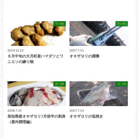
ダツ科
ダツ科
2024.12.23
2007.7.11
８月中旬の大月町産ハマダツとワ
オキザヨリの捕獲
ニエソの練り物
ダツ科
ダツ科
2008.7.15
2007.7.14
高知県産オキザヨリ7月前半の刺身
オキザヨリの塩焼き
（屋外調理編）