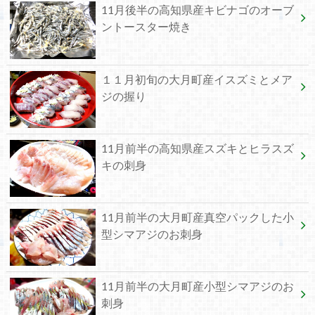
11月後半の高知県産キビナゴのオーブ
ントースター焼き
１１月初旬の大月町産イスズミとメア
ジの握り
11月前半の高知県産スズキとヒラスズ
キの刺身
11月前半の大月町産真空パックした小
型シマアジのお刺身
11月前半の大月町産小型シマアジのお
刺身