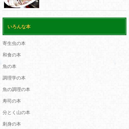
いろんな本
寄生虫の本
和食の本
魚の本
調理学の本
魚の調理の本
寿司の本
分とく山の本
刺身の本