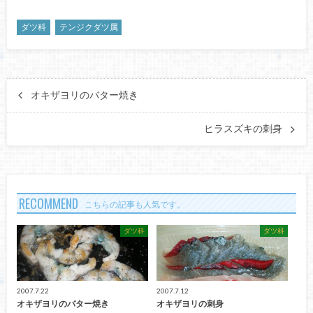
ダツ科
テンジクダツ属
オキザヨリのバター焼き
ヒラスズキの刺身
RECOMMEND
こちらの記事も人気です。
ダツ科
ダツ科
2007.7.22
2007.7.12
オキザヨリのバター焼き
オキザヨリの刺身