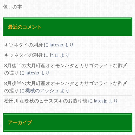
包丁の本
最近のコメント
キツネダイの刺身
に
latesjp
より
キツネダイの刺身
に
ヒロ
より
8月後半の大月町産オオモンハタとカサゴのライトな酢〆
の握り
に
latesjp
より
8月後半の大月町産オオモンハタとカサゴのライトな酢〆
の握り
に
機械のアッシュ
より
松田川 産晩秋のヒラスズキのお造り他
に
latesjp
より
アーカイブ