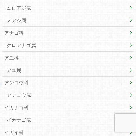
ムロアジ属
メアジ属
アナゴ科
クロアナゴ属
アユ科
アユ属
アンコウ科
アンコウ属
イカナゴ科
イカナゴ属
イガイ科