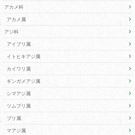
アカメ科
アカメ属
アジ科
アイブリ属
イトヒキアジ属
カイワリ属
ギンガメアジ属
シマアジ属
ツムブリ属
ブリ属
マアジ属