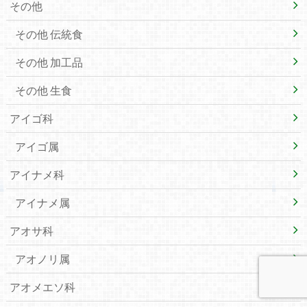
その他
その他 伝統食
その他 加工品
その他 生食
アイゴ科
アイゴ属
アイナメ科
アイナメ属
アオサ科
アオノリ属
アオメエソ科