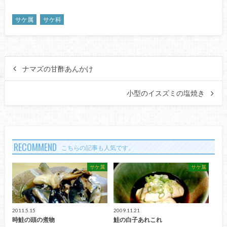
サケ属
サケ科
ナマズの甘酢あんかけ
小型のイスズミの塩焼き
RECOMMEND
こちらの記事も人気です。
サケ属
サケ属
2011.5.15
2009.11.21
時鮭の頭の煮物
鮭の白子あれこれ