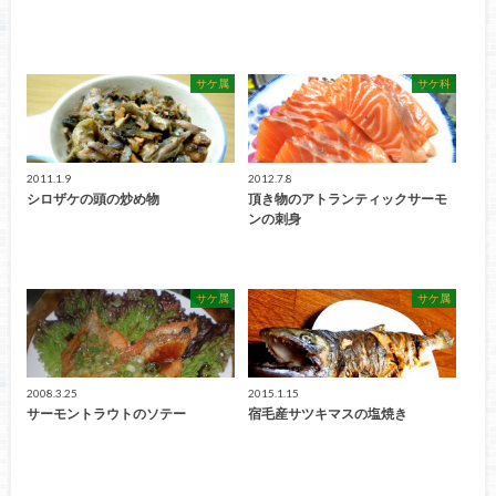
サケ属
サケ科
2011.1.9
2012.7.8
シロザケの頭の炒め物
頂き物のアトランティックサーモ
ンの刺身
サケ属
サケ属
2008.3.25
2015.1.15
サーモントラウトのソテー
宿毛産サツキマスの塩焼き