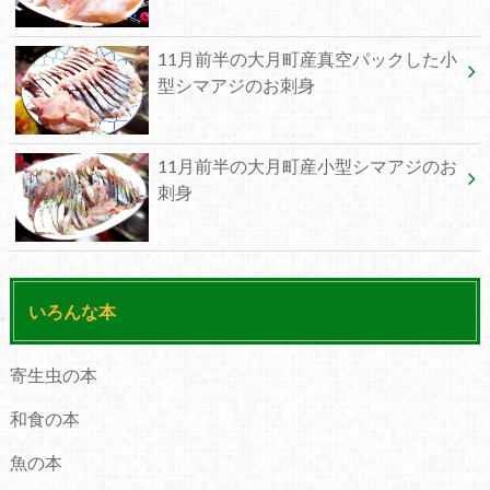
11月前半の大月町産真空パックした小
型シマアジのお刺身
11月前半の大月町産小型シマアジのお
刺身
いろんな本
寄生虫の本
和食の本
魚の本