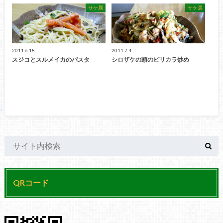
サケ属
サケ属
2011.6.18
2011.7.4
スジコとスルメイカのパスタ
シロザケの頭のピリカラ炒め
QRコード