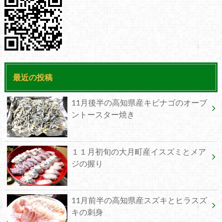
最近の投稿
11月後半の高知県産キビナゴのオーブ
ントースター焼き
１１月初旬の大月町産イスズミとメア
ジの握り
11月前半の高知県産スズキとヒラスズ
キの刺身