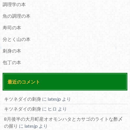
調理学の本
魚の調理の本
寿司の本
分とく山の本
刺身の本
包丁の本
最近のコメント
キツネダイの刺身
に
latesjp
より
キツネダイの刺身
に
ヒロ
より
8月後半の大月町産オオモンハタとカサゴのライトな酢〆
の握り
に
latesjp
より