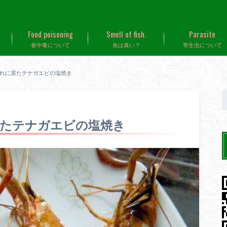
Food poisoning
Smell of fish.
Parasite
食中毒について
魚は臭い？
寄生虫について
れに居たテナガエビの塩焼き
居たテナガエビの塩焼き