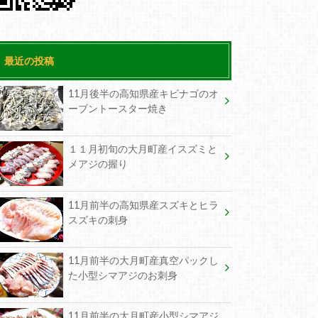
最近の投稿
11月後半の高知県産キビナゴのオ
ーブントースター焼き
１１月初旬の大月町産イスズミと
メアジの握り
11月前半の高知県産スズキとヒラ
スズキの刺身
11月前半の大月町産真空パックし
た小型シマアジのお刺身
11月前半の大月町産小型シマアジ