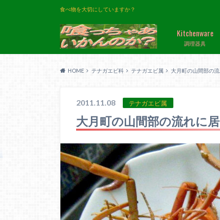
食べ物を大切にしていますか？
Kitchenware
調理器具
HOME
テナガエビ科
テナガエビ属
大月町の山間部の流
2011.11.08
テナガエビ属
大月町の山間部の流れに