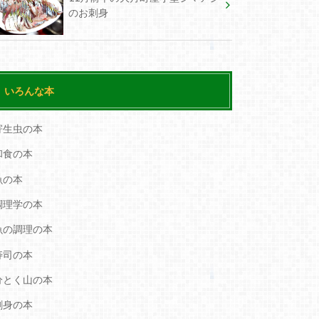
のお刺身
いろんな本
寄生虫の本
和食の本
魚の本
調理学の本
魚の調理の本
寿司の本
分とく山の本
刺身の本