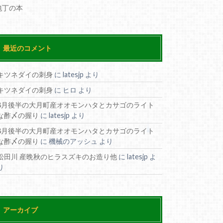
包丁の本
最近のコメント
キツネダイの刺身
に
latesjp
より
キツネダイの刺身
に
ヒロ
より
8月後半の大月町産オオモンハタとカサゴのライト
な酢〆の握り
に
latesjp
より
8月後半の大月町産オオモンハタとカサゴのライト
な酢〆の握り
に
機械のアッシュ
より
松田川 産晩秋のヒラスズキのお造り他
に
latesjp
よ
り
アーカイブ