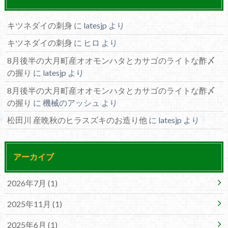
キツネダイの刺身
に
latesjp
より
キツネダイの刺身
に
ヒロ
より
8月後半の大月町産オオモンハタとカサゴのライトな酢〆
の握り
に
latesjp
より
8月後半の大月町産オオモンハタとカサゴのライトな酢〆
の握り
に
機械のアッシュ
より
松田川 産晩秋のヒラスズキのお造り他
に
latesjp
より
アーカイブ
2026年7月 (1)
2025年11月 (1)
2025年6月 (1)