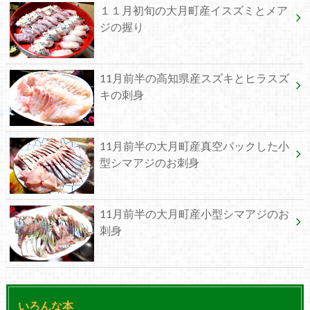
１１月初旬の大月町産イスズミとメア
ジの握り
11月前半の高知県産スズキとヒラスズ
キの刺身
11月前半の大月町産真空パックした小
型シマアジのお刺身
11月前半の大月町産小型シマアジのお
刺身
いろんな本