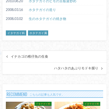
2010.06.20
ホタテガイのヒモの豆板醤炒め
2008.03.16
ホタテガイの造り
2008.03.02
生のホタテガイの焼き物
イタヤガイ科
ホタテガイ属
イナカゴの稚仔魚の生食
ハタハタのあぶりモドキ握り
RECOMMEND
こちらの記事も人気です。
イタヤガイ科
イタヤガイ科