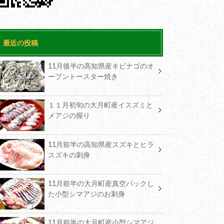
最近の投稿
11月後半の高知県産キビナゴのオ
ーブントースター焼き
１１月初旬の大月町産イスズミと
メアジの握り
11月前半の高知県産スズキとヒラ
スズキの刺身
11月前半の大月町産真空パックし
た小型シマアジのお刺身
11月前半の大月町産小型シマアジ