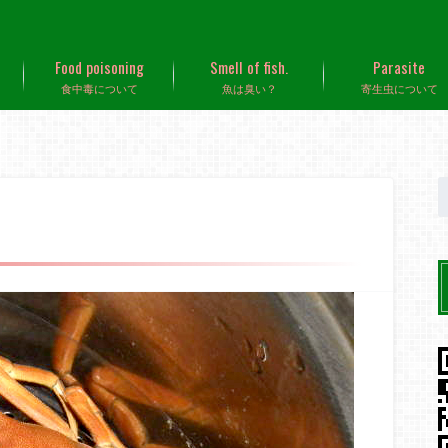
Food poisoning
Smell of fish.
Parasite
食中毒について
魚は臭い？
寄生虫について