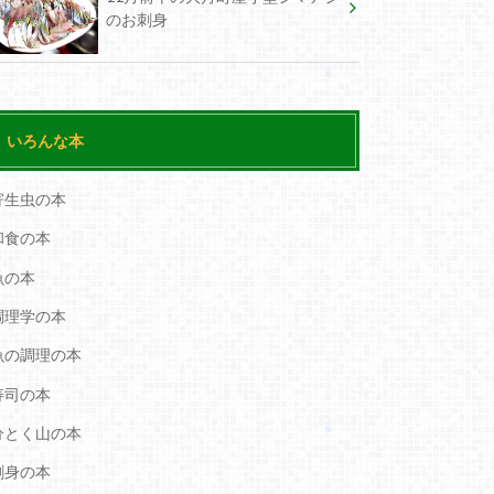
のお刺身
いろんな本
寄生虫の本
和食の本
魚の本
調理学の本
魚の調理の本
寿司の本
分とく山の本
刺身の本