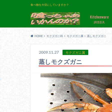
食べ物を大切にしていますか？
Kitchenware
調理器具
HOME
モクズガニ科
モクズガニ属
蒸しモクズガニ
2009.11.27
モクズガニ属
蒸しモクズガニ