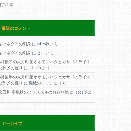
包丁の本
最近のコメント
キツネダイの刺身
に
latesjp
より
キツネダイの刺身
に
ヒロ
より
8月後半の大月町産オオモンハタとカサゴのライト
な酢〆の握り
に
latesjp
より
8月後半の大月町産オオモンハタとカサゴのライト
な酢〆の握り
に
機械のアッシュ
より
松田川 産晩秋のヒラスズキのお造り他
に
latesjp
よ
り
アーカイブ