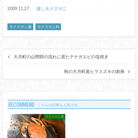
2009.11.27
蒸しモクズガニ
モクズガニ属
モクズガニ科
大月町の山間部の流れに居たテナガエビの塩焼き
秋の大月町産ヒラスズキの刺身
RECOMMEND
こちらの記事も人気です。
モクズガニ属