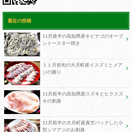
最近の投稿
11月後半の高知県産キビナゴのオーブ
ントースター焼き
１１月初旬の大月町産イスズミとメア
ジの握り
11月前半の高知県産スズキとヒラスズ
キの刺身
11月前半の大月町産真空パックした小
型シマアジのお刺身