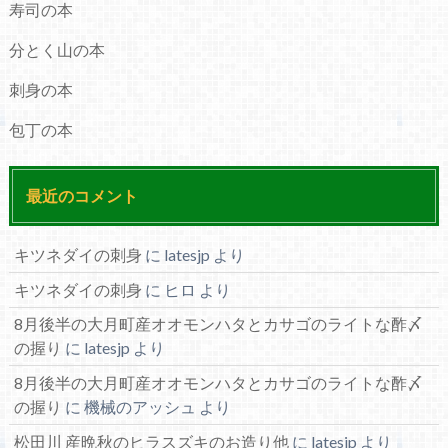
寿司の本
分とく山の本
刺身の本
包丁の本
最近のコメント
キツネダイの刺身
に
latesjp
より
キツネダイの刺身
に
ヒロ
より
8月後半の大月町産オオモンハタとカサゴのライトな酢〆
の握り
に
latesjp
より
8月後半の大月町産オオモンハタとカサゴのライトな酢〆
の握り
に
機械のアッシュ
より
松田川 産晩秋のヒラスズキのお造り他
に
latesjp
より