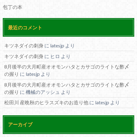
包丁の本
最近のコメント
キツネダイの刺身
に
latesjp
より
キツネダイの刺身
に
ヒロ
より
8月後半の大月町産オオモンハタとカサゴのライトな酢〆
の握り
に
latesjp
より
8月後半の大月町産オオモンハタとカサゴのライトな酢〆
の握り
に
機械のアッシュ
より
松田川 産晩秋のヒラスズキのお造り他
に
latesjp
より
アーカイブ