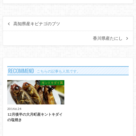
高知県産キビナゴのブツ
香川県産たにし
RECOMMEND
こちらの記事も人気です。
キントキダイ属
2014.6.24
12月後半の大月町産キントキダイ
の塩焼き