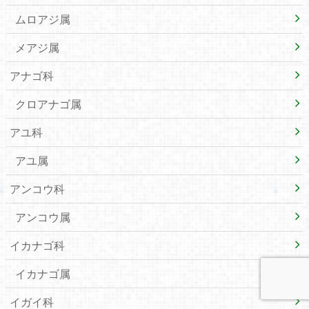
ムロアジ属
メアジ属
アナゴ科
クロアナゴ属
アユ科
アユ属
アンコウ科
アンコウ属
イカナゴ科
イカナゴ属
イガイ科