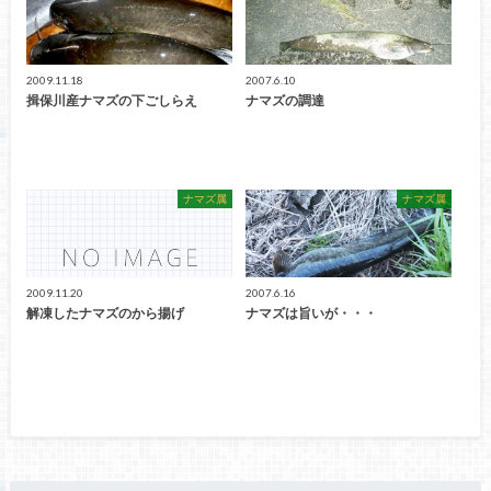
2009.11.18
2007.6.10
揖保川産ナマズの下ごしらえ
ナマズの調達
ナマズ属
ナマズ属
2009.11.20
2007.6.16
解凍したナマズのから揚げ
ナマズは旨いが・・・