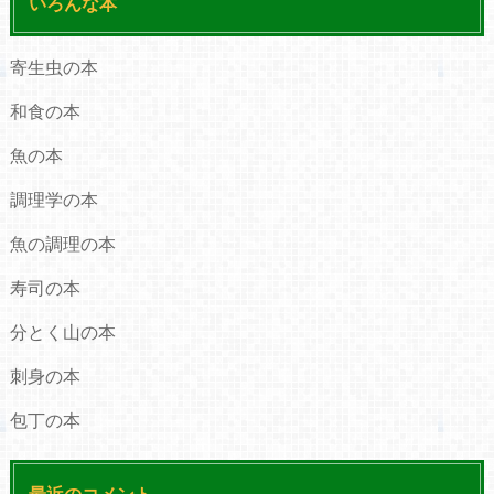
いろんな本
寄生虫の本
和食の本
魚の本
調理学の本
魚の調理の本
寿司の本
分とく山の本
刺身の本
包丁の本
最近のコメント