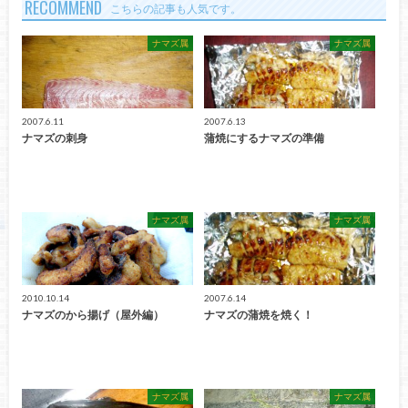
RECOMMEND
こちらの記事も人気です。
ナマズ属
ナマズ属
2007.6.11
2007.6.13
ナマズの刺身
蒲焼にするナマズの準備
ナマズ属
ナマズ属
2010.10.14
2007.6.14
ナマズのから揚げ（屋外編）
ナマズの蒲焼を焼く！
ナマズ属
ナマズ属