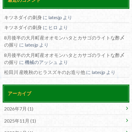
キツネダイの刺身
に
latesjp
より
キツネダイの刺身
に
ヒロ
より
8月後半の大月町産オオモンハタとカサゴのライトな酢〆
の握り
に
latesjp
より
8月後半の大月町産オオモンハタとカサゴのライトな酢〆
の握り
に
機械のアッシュ
より
松田川 産晩秋のヒラスズキのお造り他
に
latesjp
より
アーカイブ
2026年7月 (1)
2025年11月 (1)