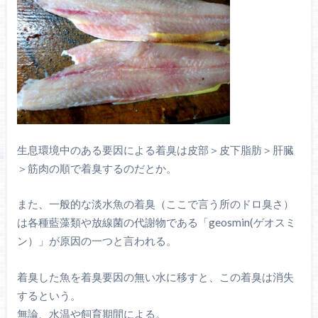
生息環境中のある要因による着臭は皮部＞皮下脂肪＞肝臓
＞筋肉の順で着臭するのだとか。
また、一般的な淡水魚の着臭（ここで言う所のドロ臭さ）
は各種藍藻類や放線菌の代謝物である「geosmin(ゲオスミ
ン）」が原因の一つと言われる。
着臭した魚を着臭要因の無い水に移すと、この着臭は消失
するという。
無論、水温や飼育期間による。