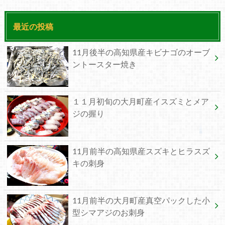
最近の投稿
11月後半の高知県産キビナゴのオーブ
ントースター焼き
１１月初旬の大月町産イスズミとメア
ジの握り
11月前半の高知県産スズキとヒラスズ
キの刺身
11月前半の大月町産真空パックした小
型シマアジのお刺身