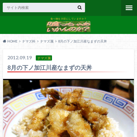
食べ物を大切にしていますか？
HOME
ナマズ科
ナマズ属
8月の下ノ加江川産なまずの天丼
2012.09.19
ナマズ属
8月の下ノ加江川産なまずの天丼