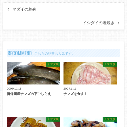
マダイの刺身
イシダイの塩焼き
RECOMMEND
こちらの記事も人気です。
ナマズ属
ナマズ属
2009.11.18
2007.6.16
揖保川産ナマズの下ごしらえ
ナマズを食す！
ナマズ属
ナマズ属