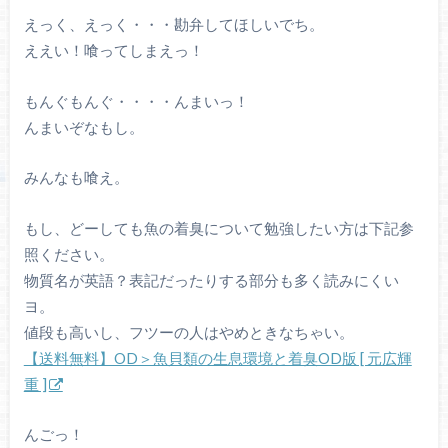
えっく、えっく・・・勘弁してほしいでち。
ええい！喰ってしまえっ！
もんぐもんぐ・・・・んまいっ！
んまいぞなもし。
みんなも喰え。
もし、どーしても魚の着臭について勉強したい方は下記参
照ください。
物質名が英語？表記だったりする部分も多く読みにくい
ヨ。
値段も高いし、フツーの人はやめときなちゃい。
【送料無料】OD＞魚貝類の生息環境と着臭OD版 [ 元広輝
重 ]
んごっ！