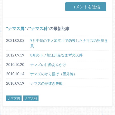
ナマズ属
/
ナマズ科
の最新記事
2021.02.03
9月中旬の下ノ加江川で釣獲したナマズの照焼き
風
2012.09.19
8月の下ノ加江川産なまずの天丼
2010.10.20
ナマズの甘酢あんかけ
2010.10.14
ナマズのから揚げ（屋外編）
2010.09.19
ナマズの泥抜き失敗
ナマズ属
ナマズ科