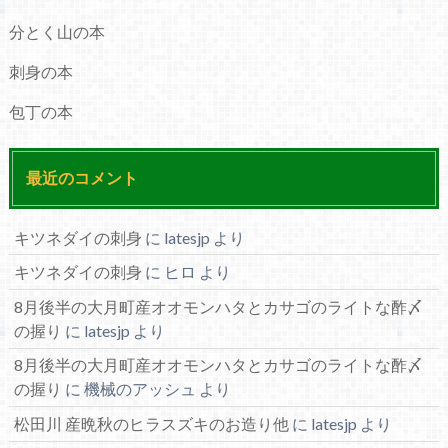
分とく山の本
刺身の本
包丁の本
最近のコメント
キツネダイの刺身
に
latesjp
より
キツネダイの刺身
に
ヒロ
より
8月後半の大月町産オオモンハタとカサゴのライトな酢〆
の握り
に
latesjp
より
8月後半の大月町産オオモンハタとカサゴのライトな酢〆
の握り
に
機械のアッシュ
より
松田川 産晩秋のヒラスズキのお造り他
に
latesjp
より