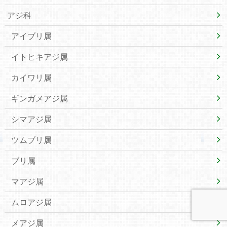
アジ科
アイブリ属
イトヒキアジ属
カイワリ属
ギンガメアジ属
シマアジ属
ツムブリ属
ブリ属
マアジ属
ムロアジ属
メアジ属