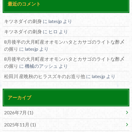
最近のコメント
キツネダイの刺身
に
latesjp
より
キツネダイの刺身
に
ヒロ
より
8月後半の大月町産オオモンハタとカサゴのライトな酢〆
の握り
に
latesjp
より
8月後半の大月町産オオモンハタとカサゴのライトな酢〆
の握り
に
機械のアッシュ
より
松田川 産晩秋のヒラスズキのお造り他
に
latesjp
より
アーカイブ
2026年7月 (1)
2025年11月 (1)