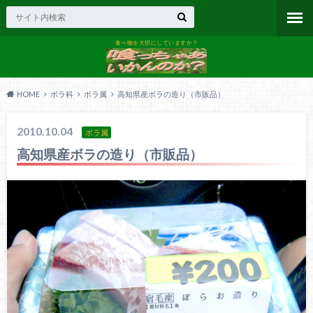
食べ物を大切にしていますか？
HOME
ボラ科
ボラ属
高知県産ボラの造り（市販品）
2010.10.04
ボラ属
高知県産ボラの造り（市販品）