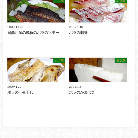
ボラ属
ボラ属
2007.11.20
2009.1.10
日高川産の晩秋のボラのソテー
ボラの刺身
ボラ属
ボラ属
2009.1.22
2009.1.5
ボラの一夜干し
ボラのかまぼこ