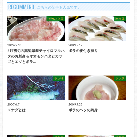
RECOMMEND
こちらの記事も人気です。
アカハタ属
ボラ属
2024.9.10
2009.9.12
5月初旬の高知県産チャイロマルハ
ボラの皮付き握り
タのお刺身＆オオモンハタとカサ
ゴとエソとボラ…
ボラ科
ボラ属
2007.6.7
2009.9.22
メナダとは
ボラのヘソの刺身