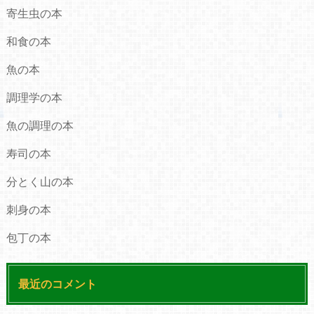
寄生虫の本
和食の本
魚の本
調理学の本
魚の調理の本
寿司の本
分とく山の本
刺身の本
包丁の本
最近のコメント