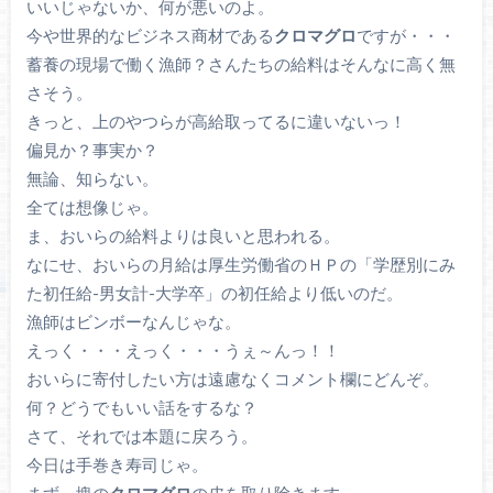
いいじゃないか、何が悪いのよ。
今や世界的なビジネス商材である
クロマグロ
ですが・・・
蓄養の現場で働く漁師？さんたちの給料はそんなに高く無
さそう。
きっと、上のやつらが高給取ってるに違いないっ！
偏見か？事実か？
無論、知らない。
全ては想像じゃ。
ま、おいらの給料よりは良いと思われる。
なにせ、おいらの月給は厚生労働省のＨＰの「学歴別にみ
た初任給-男女計-大学卒」の初任給より低いのだ。
漁師はビンボーなんじゃな。
えっく・・・えっく・・・うぇ～んっ！！
おいらに寄付したい方は遠慮なくコメント欄にどんぞ。
何？どうでもいい話をするな？
さて、それでは本題に戻ろう。
今日は手巻き寿司じゃ。
まず、塊の
クロマグロ
の皮を取り除きます。