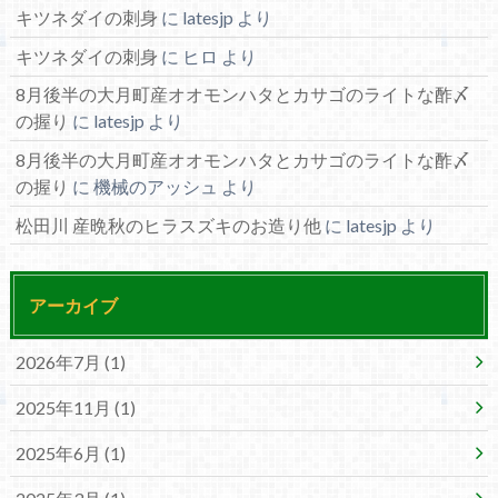
キツネダイの刺身
に
latesjp
より
キツネダイの刺身
に
ヒロ
より
8月後半の大月町産オオモンハタとカサゴのライトな酢〆
の握り
に
latesjp
より
8月後半の大月町産オオモンハタとカサゴのライトな酢〆
の握り
に
機械のアッシュ
より
松田川 産晩秋のヒラスズキのお造り他
に
latesjp
より
アーカイブ
2026年7月 (1)
2025年11月 (1)
2025年6月 (1)