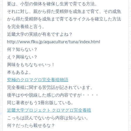
要は、小型の個体を確保し生簀で育てる方法。
それに対し、親から得た受精卵を成魚まで育て、その成魚
から得た受精卵を成魚まで育てるサイクルを確立した方法
を完全養殖と言う。
近畿大学の実績が有名ですよね？
http://www.flku.jp/aquaculture/tuna/index.html
何？知らない？
え？興味ない？
興味をもちなちゃいっ！
本もあるよ。
究極のクロマグロ完全養殖物語
完全養殖に関する苦労話が記されています。
後半はやや脱線した感じの内容ですが・・・・
同じ著者がもう1冊出版している。
近畿大学プロジェクト クロマグロ完全養殖
こっちは読んでないから内容は知らない。
何？だったら載せるな？