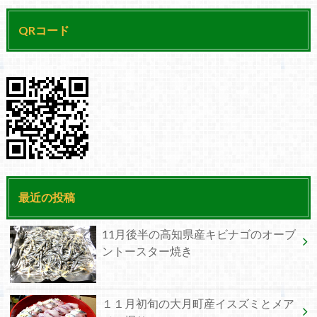
QRコード
最近の投稿
11月後半の高知県産キビナゴのオーブ
ントースター焼き
１１月初旬の大月町産イスズミとメア